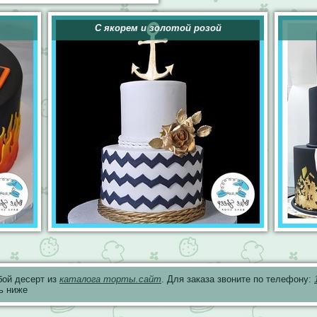
С якорем и золотой розой
бой десерт из
каталога торты.сайт
. Для заказа звоните по телефону:
ь ниже