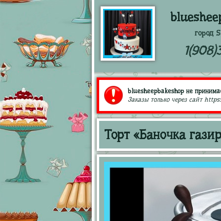
blueshee
город S
1(908)
bluesheepbakeshop не принимае
Заказы только через сайт https
Торт «Баночка гази