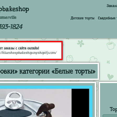
Заказ
pbakeshop
omerville
Детские торты
Свадебные 
393-1824
т заказы с сайта онлайн!
://bluesheepbakeshop.myshopify.com/
ровки» категории «Белые торты»
То