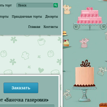
ать торт
торты
Праздничные торты
Десерты
Главная
Контакты
Заказать
рт «Баночка газировки»