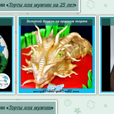
ии «
Торты для мужчин на 25 лет
»
Золотой дракон на красном торте
ии «
Торты для мужчин
»