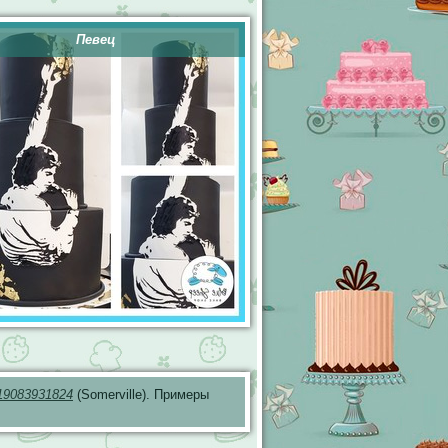
Певец
19083931824
(Somerville). Примеры