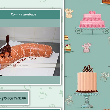
Кот на колбасе
ь рождения
»