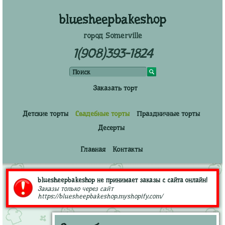
bluesheepbakeshop
город Somerville
1(908)393-1824
Заказать торт
Детские торты
Свадебные торты
Праздничные торты
Десерты
Главная
Контакты
bluesheepbakeshop не принимает заказы с сайта онлайн!
Заказы только через сайт
https://bluesheepbakeshop.myshopify.com/