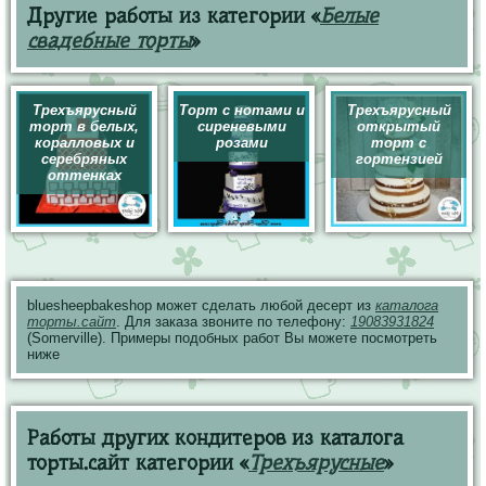
Другие работы из категории «
Белые
свадебные торты
»
Трехъярусный
Торт с нотами и
Трехъярусный
торт в белых,
сиреневыми
открытый
коралловых и
розами
торт с
серебряных
гортензией
оттенках
bluesheepbakeshop может сделать любой десерт из
каталога
торты.сайт
. Для заказа звоните по телефону:
19083931824
(Somerville). Примеры подобных работ Вы можете посмотреть
ниже
Работы других кондитеров из каталога
торты.сайт категории «
Трехъярусные
»