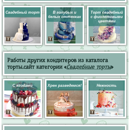
Свадебный торт
В голубых и
Торт свадебный
белых оттенках
с фиолетовыми
цветами
Работы других кондитеров из каталога
торты.сайт категории «
Свадебные торты
»
С ягодами
Хрен разведемся!
Нежность