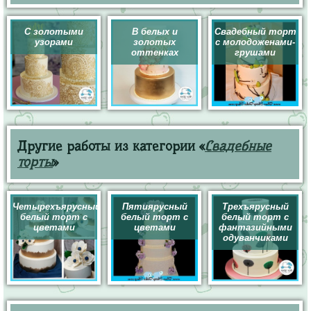
С золотыми
В белых и
Свадебный торт
узорами
золотых
с молодоженами-
оттенках
грушами
Другие работы из категории «
Свадебные
торты
»
Четырехъярусный
Пятиярусный
Трехъярусный
белый торт с
белый торт с
белый торт с
цветами
цветами
фантазийными
одуванчиками