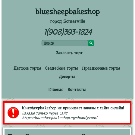
bluesheepbakeshop
город Somerville
1(908)393-1824
Заказать торт
Детские торты
Свадебные торты
Праздничные торты
Десерты
Главная
Контакты
bluesheepbakeshop не принимает заказы с сайта онлайн!
Заказы только через сайт
https://bluesheepbakeshop.myshopify.com/