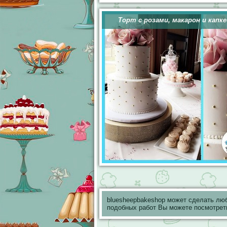
Торт с розами, макарон и капке
bluesheepbakeshop может сделать лю
подобных работ Вы можете посмотрет