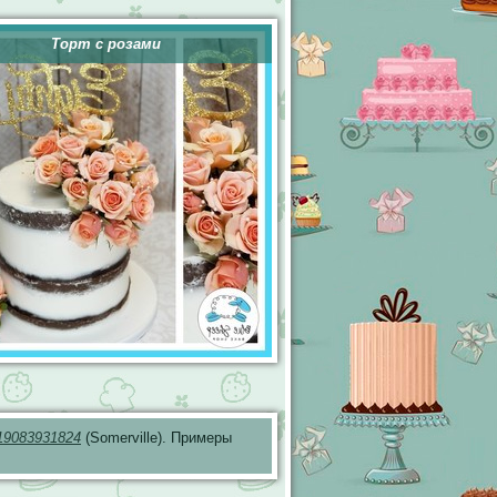
Торт с розами
19083931824
(Somerville). Примеры