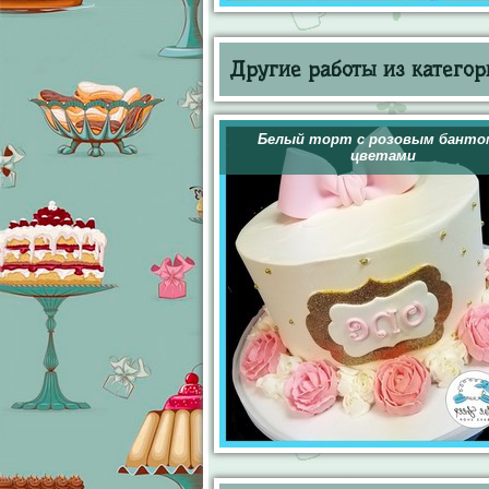
Другие работы из категор
Белый торт с розовым банто
цветами