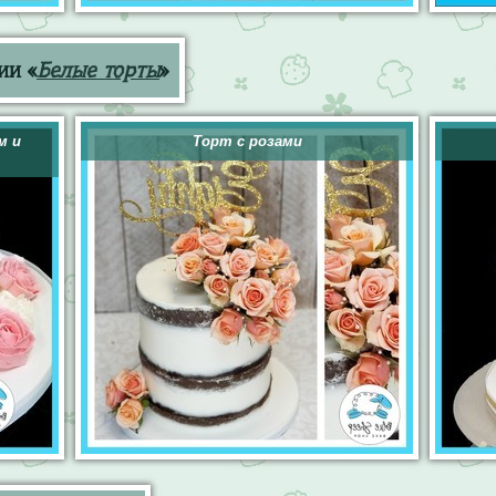
ии «
Белые торты
»
м и
Торт с розами