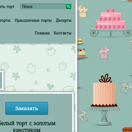
ать торт
торты
Праздничные торты
Десерты
Главная
Контакты
Заказать
Белый торт с золотым
крестиком