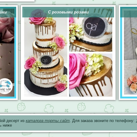
йки
С розовыми розами
бой десерт из
каталога торты.сайт
. Для заказа звоните по телефону:
ь ниже