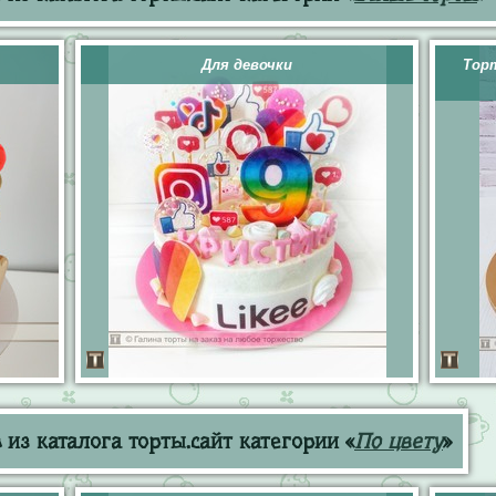
Для девочки
Торт
из каталога торты.сайт категории «
По цвету
»