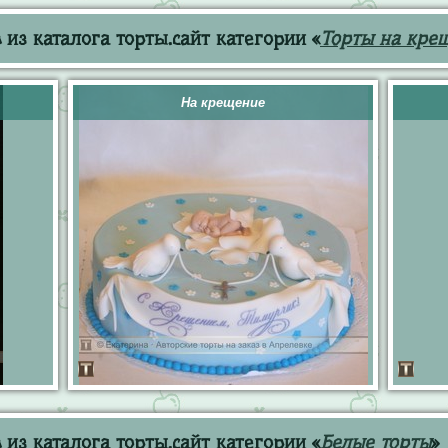
из каталога торты.сайт категории «
Торты на кре
На крещение
из каталога торты.сайт категории «
Белые торты
»