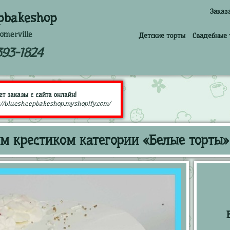
Заказ
pbakeshop
omerville
Детские торты
Свадебные 
393-1824
т заказы с сайта онлайн!
://bluesheepbakeshop.myshopify.com/
ым крестиком категории «Белые торты»