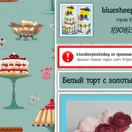
blueshee
город S
1(908)
bluesheepbakeshop не принимае
Заказы только через сайт https
Белый торт с золот