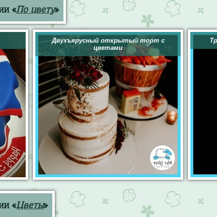
ии «
По цвету
»
Двухъярусный открытый торт с
Т
цветами
ии «
Цветы
»