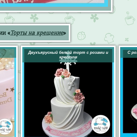
ии «
Торты на крещение
»
Двухъярусный белый торт с розами и
С р
крестом