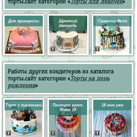
торты.сайт категории «
Торты для девочек
»
Для принцессы
Щенячий
Гравити Фолз
патруль
Работы других кондитеров из каталога
торты.сайт категории «
Торты на день
рождения
»
Торт с пиратами
Паспорт врет.
18 мне уже
Маме 18