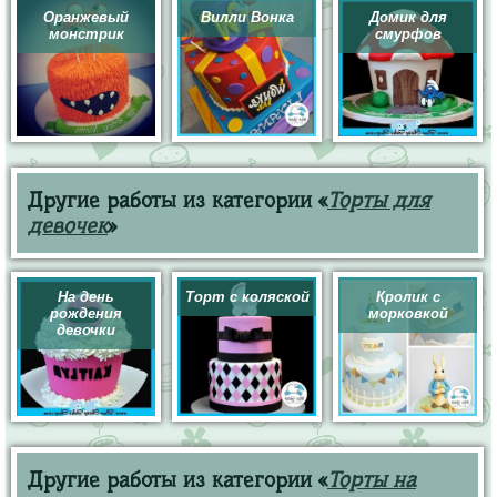
Оранжевый
Вилли Вонка
Домик для
монстрик
смурфов
Другие работы из категории «
Торты для
девочек
»
На день
Торт с коляской
Кролик с
рождения
морковкой
девочки
Другие работы из категории «
Торты на