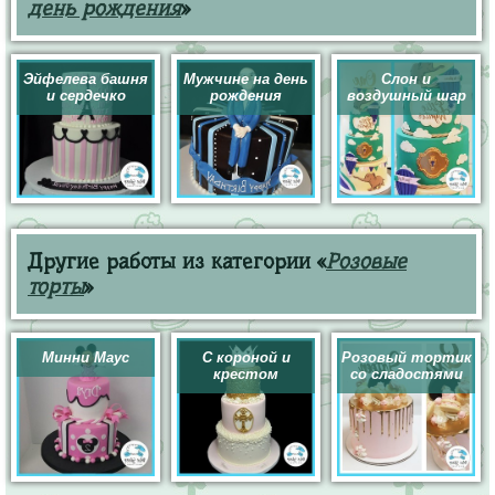
день рождения
»
Эйфелева башня
Мужчине на день
Слон и
и сердечко
рождения
воздушный шар
Другие работы из категории «
Розовые
торты
»
Минни Маус
С короной и
Розовый тортик
крестом
со сладостями