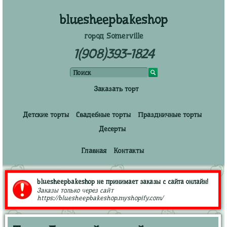
bluesheepbakeshop
город Somerville
1(908)393-1824
Заказать торт
Детские торты
Свадебные торты
Праздничные торты
Десерты
Главная
Контакты
bluesheepbakeshop не принимает заказы с сайта онлайн!
Заказы только через сайт
https://bluesheepbakeshop.myshopify.com/