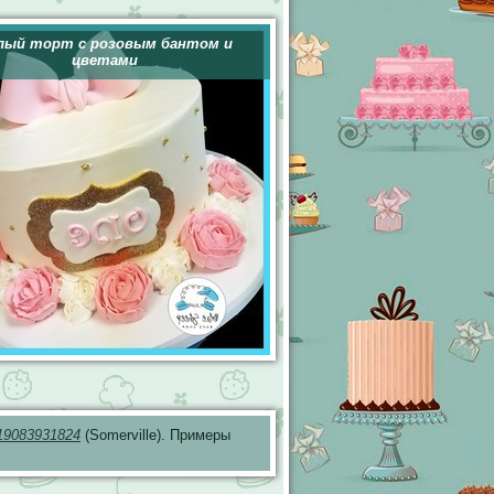
лый торт с розовым бантом и
цветами
19083931824
(Somerville). Примеры