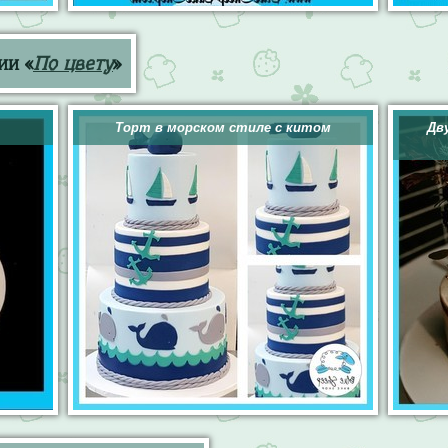
ии «
По цвету
»
Торт в морском стиле с китом
Дв