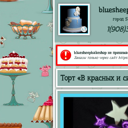
blueshee
город S
1(908)
bluesheepbakeshop не принимае
Заказы только через сайт https
Торт «В красных и с