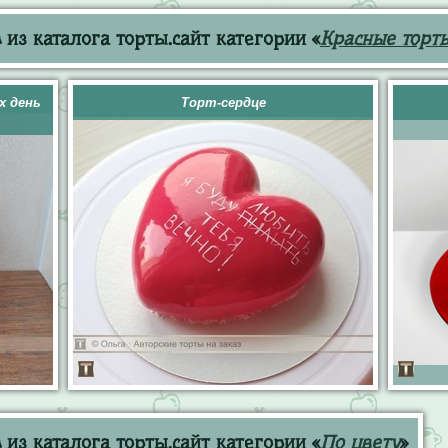
из каталога торты.сайт категории «
Красные торт
х день
Торт-сердце
из каталога торты.сайт категории «
По цвету
»