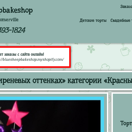
Заказ
pbakeshop
omerville
Детские торты
Свадебные 
393-1824
т заказы с сайта онлайн!
://bluesheepbakeshop.myshopify.com/
иреневых оттенках» категории «Красны
Торт