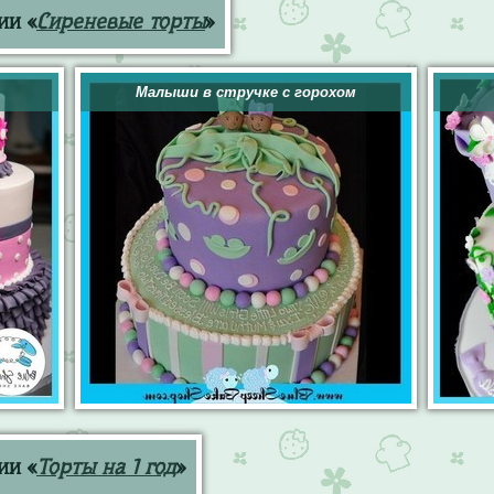
ии «
Сиреневые торты
»
Малыши в стручке с горохом
ии «
Торты на 1 год
»