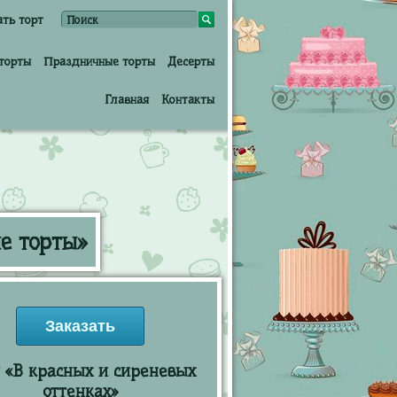
ать торт
торты
Праздничные торты
Десерты
Главная
Контакты
е торты»
Заказать
 «В красных и сиреневых
оттенках»