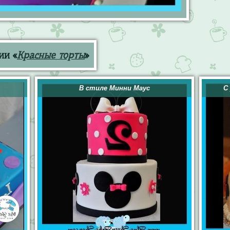
ии «
Красные торты
»
В стиле Минни Маус
С