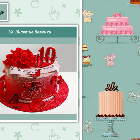
ы
»
На 10-летие девочки