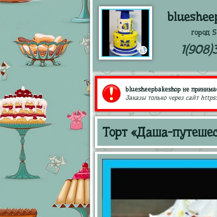
blueshee
город S
1(908)
bluesheepbakeshop не принимае
Заказы только через сайт https
Торт «Даша-путешес