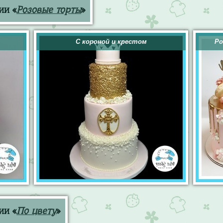
ии «
Розовые торты
»
С короной и крестом
Ро
ии «
По цвету
»