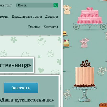
ать торт
торты
Праздничные торты
Десерты
Главная
Контакты
ственница»
Заказать
 «Даша-путешественница»