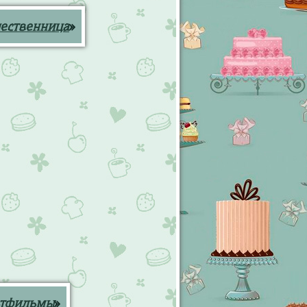
ественница
»
ьтфильмы
»