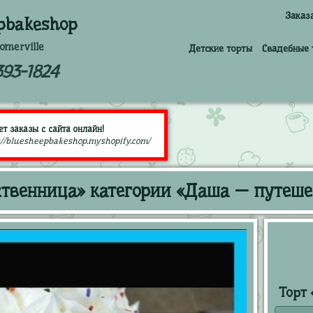
Заказ
pbakeshop
omerville
Детские торты
Свадебные 
393-1824
т заказы с сайта онлайн!
://bluesheepbakeshop.myshopify.com/
твенница» категории «Даша — путеше
Торт