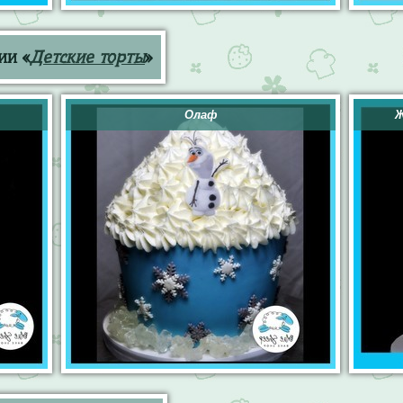
ии «
Детские торты
»
Олаф
Ж