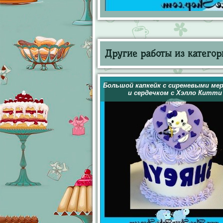
Другие работы из категор
Большой капкейк с сиреневыми ме
и сердечком с Хэлло Китти