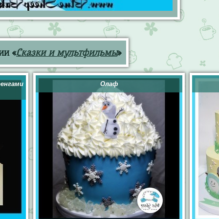
ии «
Сказки и мультфильмы
»
ренгами
Олаф