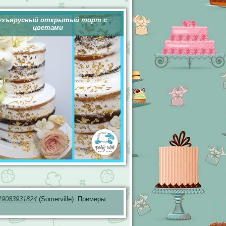
ухъярусный открытый торт с
цветами
19083931824
(Somerville). Примеры