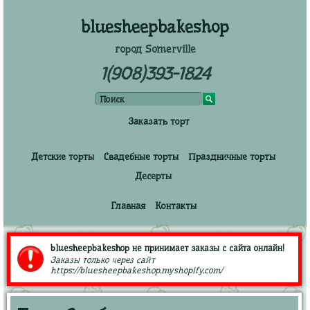
bluesheepbakeshop
город Somerville
1(908)393-1824
Заказать торт
Детские торты
Свадебные торты
Праздничные торты
Десерты
Главная
Контакты
bluesheepbakeshop не принимает заказы с сайта онлайн!
Заказы только через сайт
https://bluesheepbakeshop.myshopify.com/