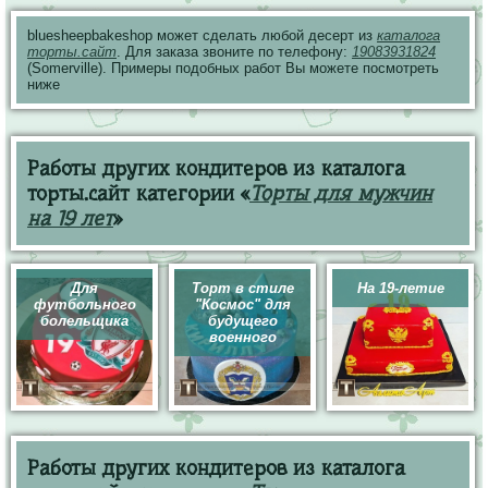
bluesheepbakeshop может сделать любой десерт из
каталога
торты.сайт
. Для заказа звоните по телефону:
19083931824
(Somerville). Примеры подобных работ Вы можете посмотреть
ниже
Работы других кондитеров из каталога
торты.сайт категории «
Торты для мужчин
на 19 лет
»
Для
Торт в стиле
На 19-летие
футбольного
"Космос" для
болельщика
будущего
военного
Работы других кондитеров из каталога