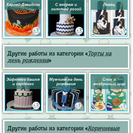
Харлей-Дэвидсон
С якорем и
Певец
золотой розой
Другие работы из категории «
Торты на
день рождения
»
Эйфелева башня
Мужчине на день
Слон и
и сердечко
рождения
воздушный шар
Другие работы из категории «
Коричневые