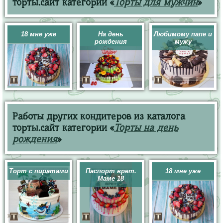
торты.сайт категории «
Торты для мужчин
»
18 мне уже
На день
Любимому папе и
рождения
мужу
Работы других кондитеров из каталога
торты.сайт категории «
Торты на день
рождения
»
Торт с пиратами
Паспорт врет.
18 мне уже
Маме 18