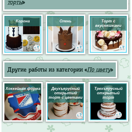
торты
»
Корона
Олень
Торт с
вкусняшками
Другие работы из категории «
По цвету
»
Хоккейная форма
Двухъярусный
Трехъярусный
открытый
открытый
торт с цветами
торт