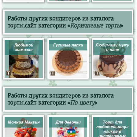
Работы других кондитеров из каталога
торты.сайт категории «
Коричневые торты
»
Любимой
Гусиные лапки
Любимому мужу
мамочке
и папе
Работы других кондитеров из каталога
торты.сайт категории «
По цвету
»
Молния Маквин
Для девочки
Торт для
любительницы
лайков в
инстаграмме