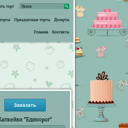
ать торт
торты
Праздничные торты
Десерты
Главная
Контакты
Заказать
Капкейки "Единорог"