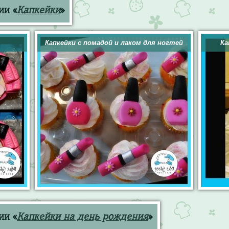
ии «
Капкейки
»
Капкейки с помадой и лаком для ногтей
Ка
ии «
Капкейки на день рождения
»