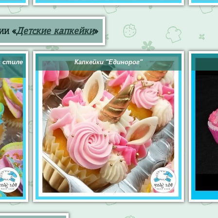
ии «
Детские капкейки
»
в стиле
Капкейки "Единорог"