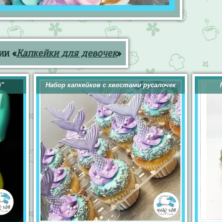
ии «
Капкейки для девочек
»
й"
Набор капкейков с хвостами русалочек