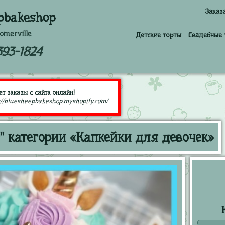
Заказ
pbakeshop
omerville
Детские торты
Свадебные 
393-1824
т заказы с сайта онлайн!
://bluesheepbakeshop.myshopify.com/
" категории «Капкейки для девочек»