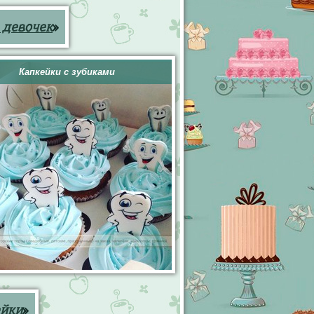
 девочек
»
Капкейки с зубиками
ейки
»