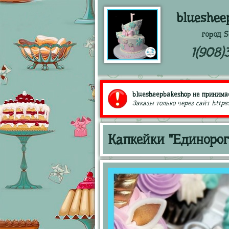
blueshee
город S
1(908)
bluesheepbakeshop не принимае
Заказы только через сайт https
Капкейки "Единорог