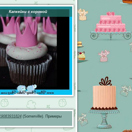
Капкейки с короной
19083931824
(Somerville). Примеры