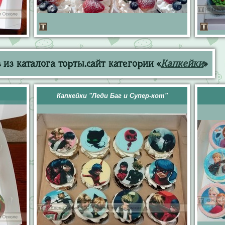
из каталога торты.сайт категории «
Капкейки
»
Капкейки "Леди Баг и Супер-кот"