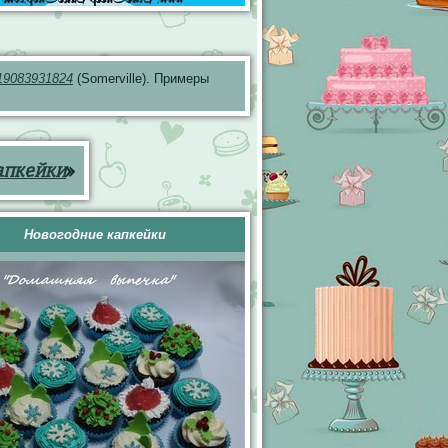
19083931824
(Somerville). Примеры
апкейки
»
Новогодние капкейки