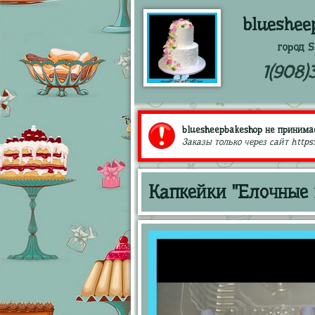
blueshee
город S
1(908)
bluesheepbakeshop не принимае
Заказы только через сайт https
Капкейки "Елочные 