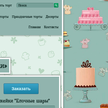
ать торт
торты
Праздничные торты
Десерты
Главная
Контакты
ки»
Заказать
кейки "Елочные шары"