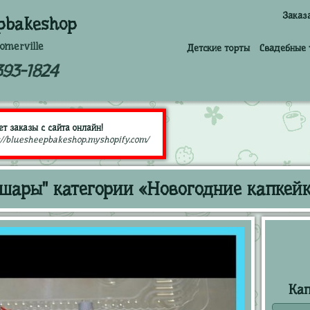
Заказ
pbakeshop
omerville
Детские торты
Свадебные 
393-1824
т заказы с сайта онлайн!
://bluesheepbakeshop.myshopify.com/
шары" категории «Новогодние капкей
Кап