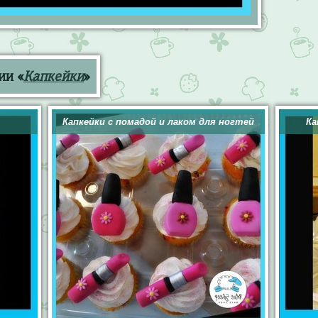
ии «
Капкейки
»
Капкейки с помадой и лаком для ногтей
Ка