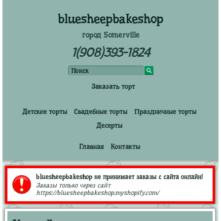
bluesheepbakeshop
город Somerville
1(908)393-1824
Заказать торт
Детские торты
Свадебные торты
Праздничные торты
Десерты
Главная
Контакты
bluesheepbakeshop не принимает заказы с сайта онлайн!
Заказы только через сайт
https://bluesheepbakeshop.myshopify.com/