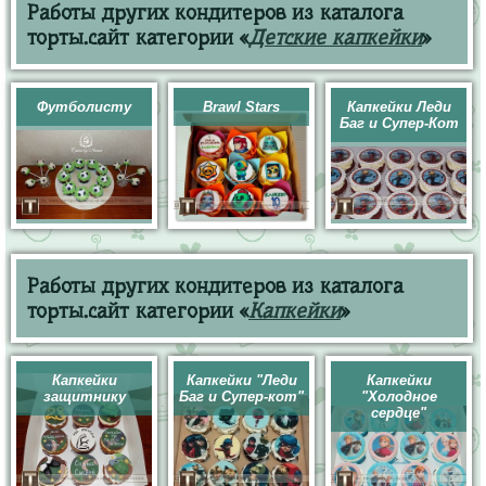
Работы других кондитеров из каталога
торты.сайт категории «
Детские капкейки
»
Футболисту
Brawl Stars
Капкейки Леди
Баг и Супер-Кот
Работы других кондитеров из каталога
торты.сайт категории «
Капкейки
»
Капкейки
Капкейки "Леди
Капкейки
защитнику
Баг и Супер-кот"
"Холодное
сердце"