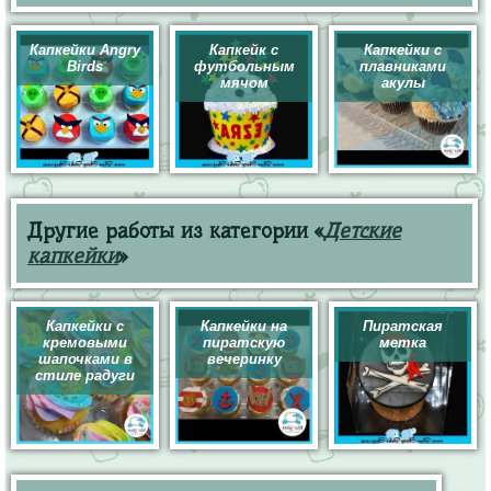
Капкейки Angry
Капкейк с
Капкейки с
Birds
футбольным
плавниками
мячом
акулы
Другие работы из категории «
Детские
капкейки
»
Капкейки с
Капкейки на
Пиратская
кремовыми
пиратскую
метка
шапочками в
вечеринку
стиле радуги