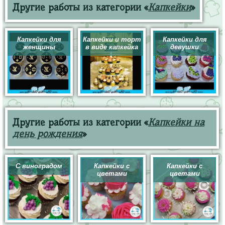
Другие работы из категории «
Капкейки
»
Капкейки для
Капкейки и торт
Капкейки для
женщины
в виде капкейка
девушки
Другие работы из категории «
Капкейки на
день рождения
»
С виноградом
Капкейки с
Капкейки с
цветами
цветами