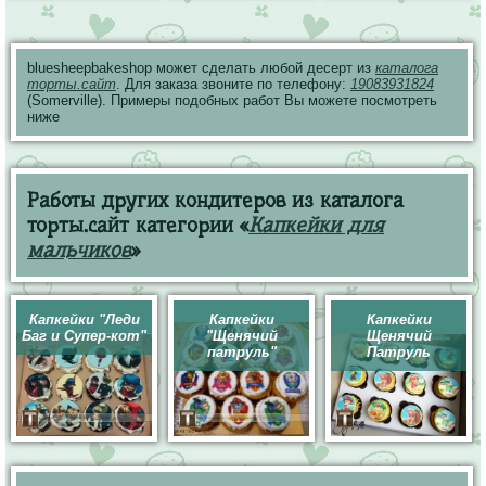
bluesheepbakeshop может сделать любой десерт из
каталога
торты.сайт
. Для заказа звоните по телефону:
19083931824
(Somerville). Примеры подобных работ Вы можете посмотреть
ниже
Работы других кондитеров из каталога
торты.сайт категории «
Капкейки для
мальчиков
»
Капкейки "Леди
Капкейки
Капкейки
Баг и Супер-кот"
"Щенячий
Щенячий
патруль"
Патруль