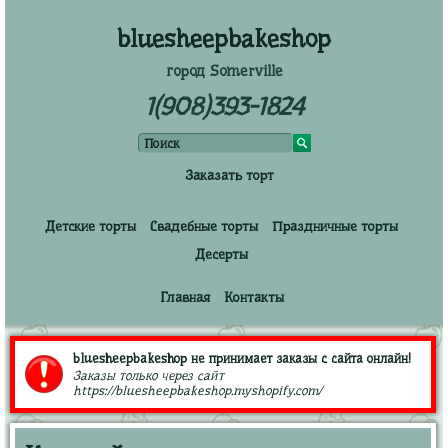
bluesheepbakeshop
город Somerville
1(908)393-1824
Заказать торт
Детские торты
Свадебные торты
Праздничные торты
Десерты
Главная
Контакты
bluesheepbakeshop не принимает заказы с сайта онлайн!
Заказы только через сайт
https://bluesheepbakeshop.myshopify.com/