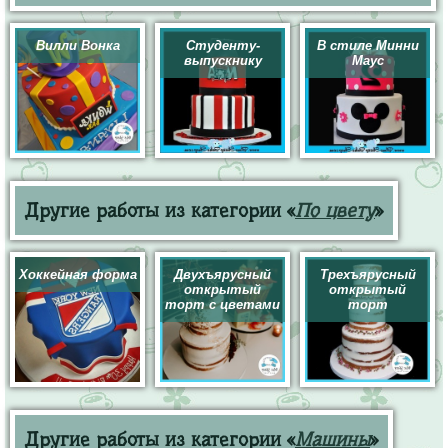
Вилли Вонка
Студенту-
В стиле Минни
выпускнику
Маус
Другие работы из категории «
По цвету
»
Хоккейная форма
Двухъярусный
Трехъярусный
открытый
открытый
торт с цветами
торт
Другие работы из категории «
Машины
»