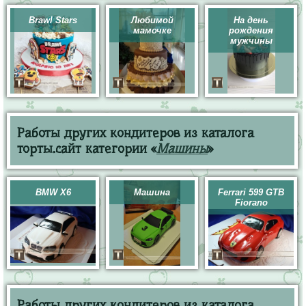
Brawl Stars
Любимой
На день
мамочке
рождения
мужчины
Работы других кондитеров из каталога
торты.сайт категории «
Машины
»
BMW X6
Машина
Ferrari 599 GTB
Fiorano
Работы других кондитеров из каталога