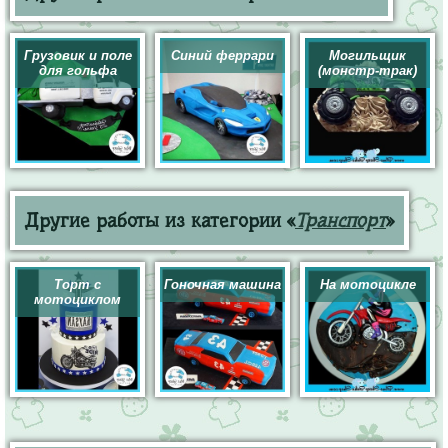
Грузовик и поле
Синий феррари
Могильщик
для гольфа
(монстр-трак)
Другие работы из категории «
Транспорт
»
Торт с
Гоночная машина
На мотоцикле
мотоциклом