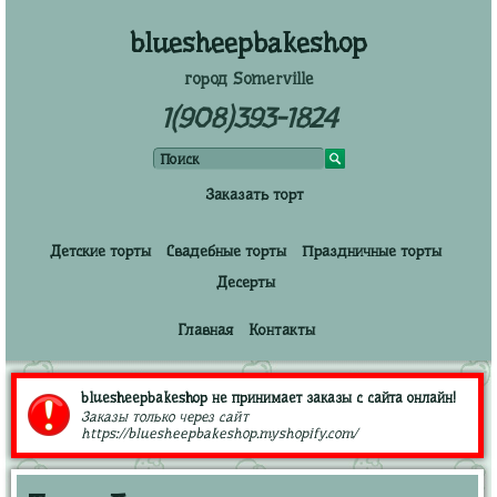
bluesheepbakeshop
город Somerville
1(908)393-1824
Заказать торт
Детские торты
Свадебные торты
Праздничные торты
Десерты
Главная
Контакты
bluesheepbakeshop не принимает заказы с сайта онлайн!
Заказы только через сайт
https://bluesheepbakeshop.myshopify.com/