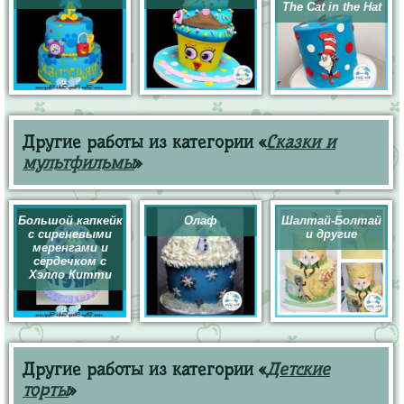
The Cat in the Hat
Другие работы из категории «
Сказки и
мультфильмы
»
Большой капкейк
Олаф
Шалтай-Болтай
с сиреневыми
и другие
меренгами и
сердечком с
Хэлло Китти
Другие работы из категории «
Детские
торты
»