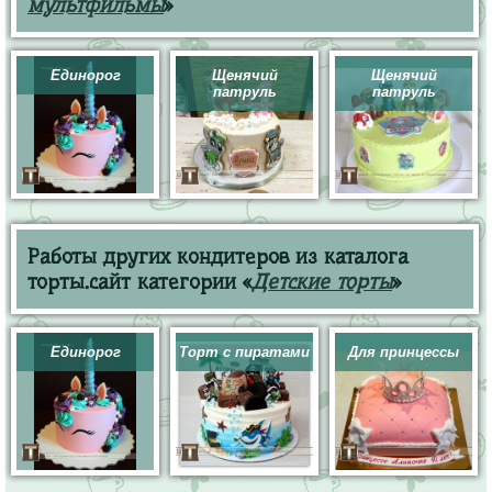
мультфильмы
»
Единорог
Щенячий
Щенячий
патруль
патруль
Работы других кондитеров из каталога
торты.сайт категории «
Детские торты
»
Единорог
Торт с пиратами
Для принцессы