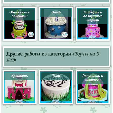
Обезьянки с
Олаф
Жирафик и
бананами
воздушные
шарики
Другие работы из категории «
Торты на 9
лет
»
Крепость
Тигр
Рапунцель и
хамелеон