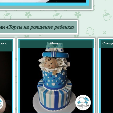
ии «
Торты на рождение ребенка
»
ах с
Малыш
Спяща