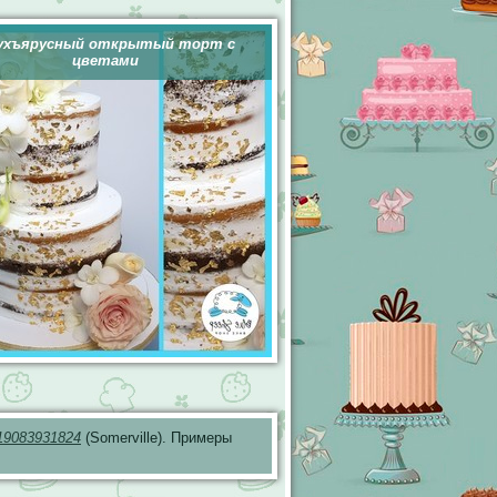
ухъярусный открытый торт с
цветами
19083931824
(Somerville). Примеры