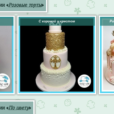
ии «
Розовые торты
»
С короной и крестом
Ро
ии «
По цвету
»