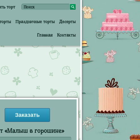
ать торт
торты
Праздничные торты
Десерты
Главная
Контакты
Заказать
т «Малыш в горошине»