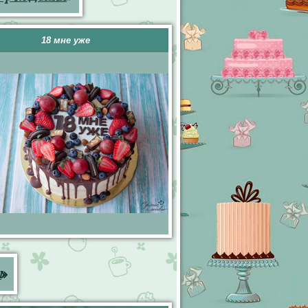
18 мне уже
ы
»