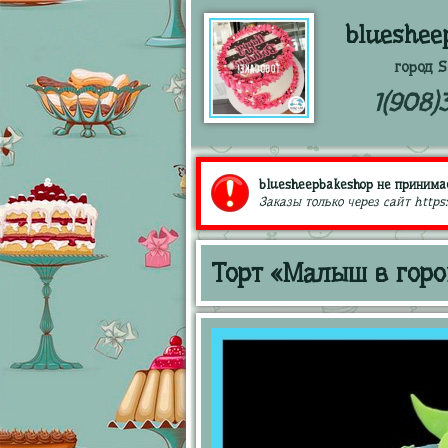
blueshee
город S
1(908)
bluesheepbakeshop не принимае
Заказы только через сайт https
Торт «Малыш в горо