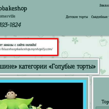
Заказ
pbakeshop
omerville
Детские торты
Свадебные 
393-1824
т заказы с сайта онлайн!
://bluesheepbakeshop.myshopify.com/
шине» категории «Голубые торты»
Тор