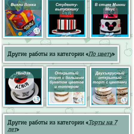
Вилли Вонка
Студенту-
В стиле Минни
выпускнику
Маус
Другие работы из категории «
По цвету
»
Ниндзя
Открытый
Двухъярусный
торт с большим
открытый
букетом цветов
торт с цветами
и топпером
Другие работы из категории «
Торты на 7
лет
»