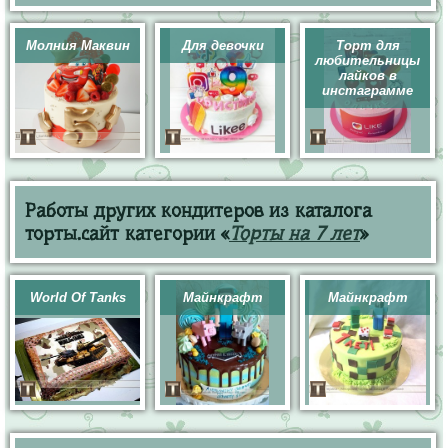
Молния Маквин
Для девочки
Торт для
любительницы
лайков в
инстаграмме
Работы других кондитеров из каталога
торты.сайт категории «
Торты на 7 лет
»
World Of Tanks
Майнкрафт
Майнкрафт