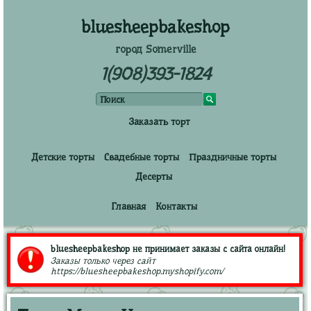
bluesheepbakeshop
город Somerville
1(908)393-1824
Заказать торт
Детские торты
Свадебные торты
Праздничные торты
Десерты
Главная
Контакты
bluesheepbakeshop не принимает заказы с сайта онлайн!
Заказы только через сайт
https://bluesheepbakeshop.myshopify.com/