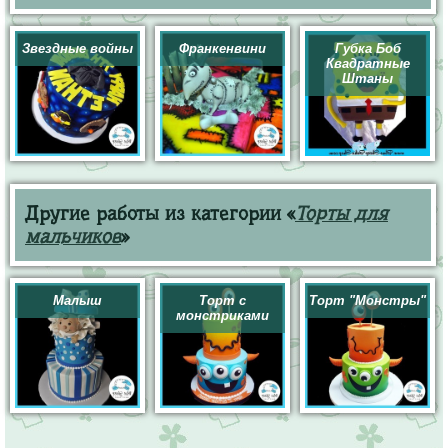
Звездные войны
Франкенвини
Губка Боб
Квадратные
Штаны
Другие работы из категории «
Торты для
мальчиков
»
Малыш
Торт с
Торт "Монстры"
монстриками