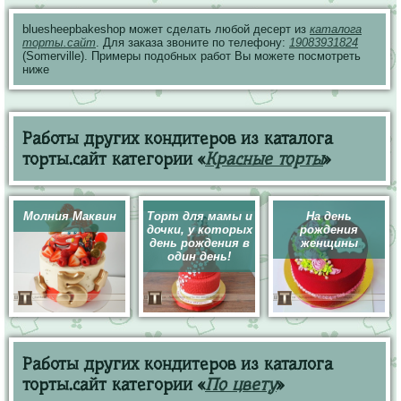
bluesheepbakeshop может сделать любой десерт из
каталога
торты.сайт
. Для заказа звоните по телефону:
19083931824
(Somerville). Примеры подобных работ Вы можете посмотреть
ниже
Работы других кондитеров из каталога
торты.сайт категории «
Красные торты
»
Молния Маквин
Торт для мамы и
На день
дочки, у которых
рождения
день рождения в
женщины
один день!
Работы других кондитеров из каталога
торты.сайт категории «
По цвету
»