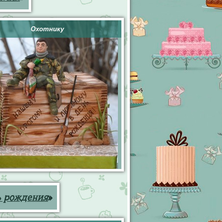
Охотнику
ь рождения
»