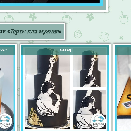
ии «
Торты для мужчин
»
руки
Певец