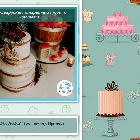
ухъярусный открытый торт с
цветами
19083931824
(Somerville). Примеры