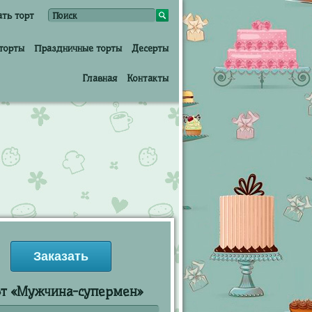
ать торт
торты
Праздничные торты
Десерты
Главная
Контакты
Заказать
рт «Мужчина-супермен»