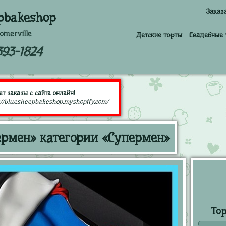
Заказ
pbakeshop
omerville
Детские торты
Свадебные 
393-1824
т заказы с сайта онлайн!
://bluesheepbakeshop.myshopify.com/
рмен» категории «Супермен»
То