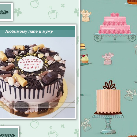
жа
»
Любимому папе и мужу
жчин
»