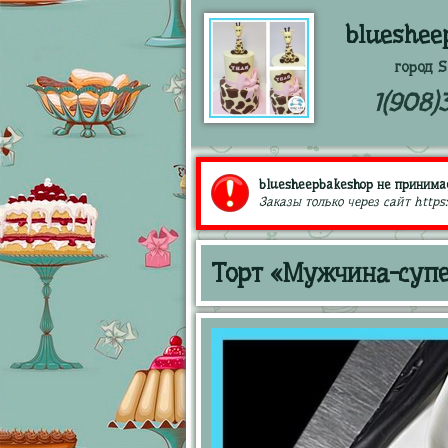
blueshee
город S
1(908)
bluesheepbakeshop не принимае
Заказы только через сайт https
Торт «Мужчина-супе