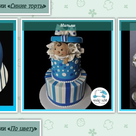
ии «
Синие торты
»
Малыш
ии «
По цвету
»