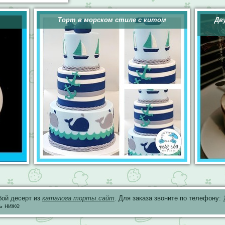
Торт в морском стиле с китом
Дв
бой десерт из
каталога торты.сайт
. Для заказа звоните по телефону:
ь ниже