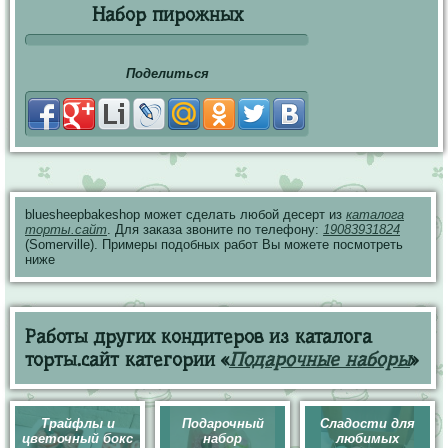
Набор пирожных
Поделиться
bluesheepbakeshop может сделать любой десерт из
каталога
торты.сайт
. Для заказа звоните по телефону:
19083931824
(Somerville). Примеры подобных работ Вы можете посмотреть
ниже
Работы других кондитеров из каталога
торты.сайт категории «
Подарочные наборы
»
Трайфлы и
Подарочный
Сладости для
цветочный бокс
набор
любимых