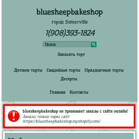
bluesheepbakeshop
город Somerville
1(908)393-1824
Заказать торт
Детские торты
Свадебные торты
Праздничные торты
Десерты
Главная
Контакты
bluesheepbakeshop не принимает заказы с сайта онлайн!
Заказы только через сайт
https://bluesheepbakeshop.myshopify.com/