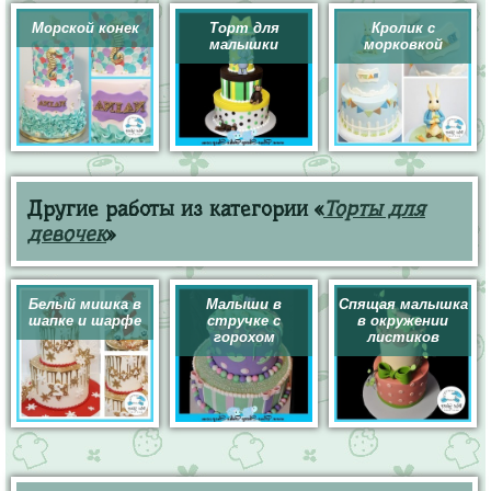
Морской конек
Торт для
Кролик с
малышки
морковкой
Другие работы из категории «
Торты для
девочек
»
Белый мишка в
Малыши в
Спящая малышка
шапке и шарфе
стручке с
в окружении
горохом
листиков