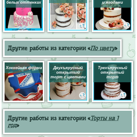
белых оттенках
и ягодами
Другие работы из категории «
По цвету
»
Хоккейная форма
Двухъярусный
Трехъярусный
открытый
открытый
торт с цветами
торт
Другие работы из категории «
Торты на 1
год
»