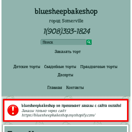
bluesheepbakeshop
город Somerville
1(908)393-1824
Заказать торт
Детские торты
Свадебные торты
Праздничные торты
Десерты
Главная
Контакты
bluesheepbakeshop не принимает заказы с сайта онлайн!
Заказы только через сайт
https://bluesheepbakeshop.myshopify.com/