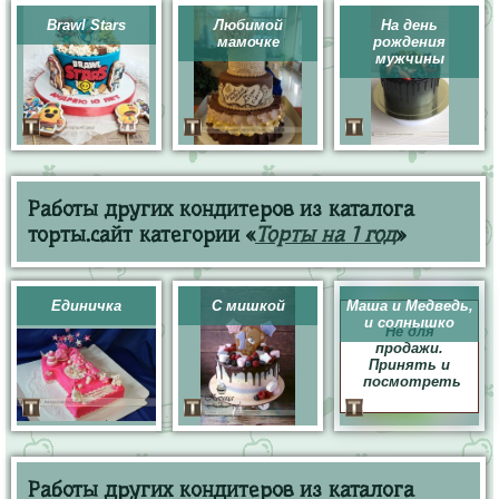
Brawl Stars
Любимой
На день
мамочке
рождения
мужчины
Работы других кондитеров из каталога
торты.сайт категории «
Торты на 1 год
»
Единичка
С мишкой
Маша и Медведь,
и солнышко
Не для
продажи.
Принять и
посмотреть
Работы других кондитеров из каталога