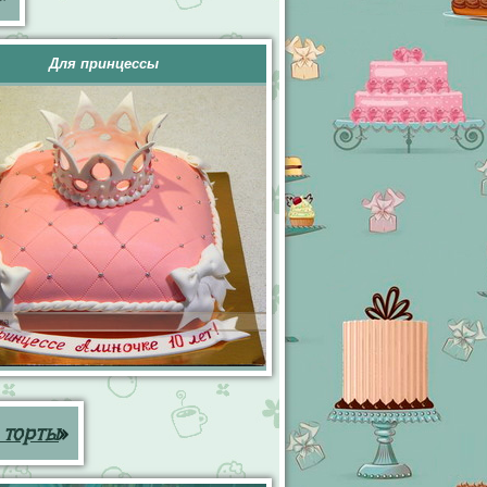
Для принцессы
 торты
»