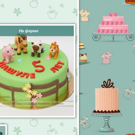
На ферме
»