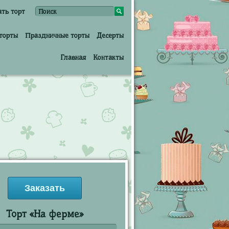
ать торт
торты
Праздничные торты
Десерты
Главная
Контакты
Заказать
Торт «На ферме»