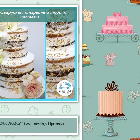
ухъярусный открытый торт с
цветами
19083931824
(Somerville). Примеры