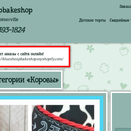
Заказ
pbakeshop
omerville
Детские торты
Свадебные 
393-1824
т заказы с сайта онлайн!
://bluesheepbakeshop.myshopify.com/
тегории «Коровы»