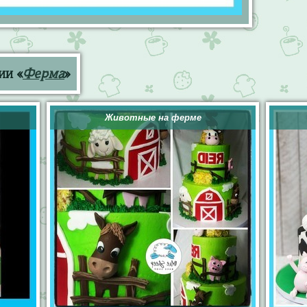
ии «
Ферма
»
Животные на ферме