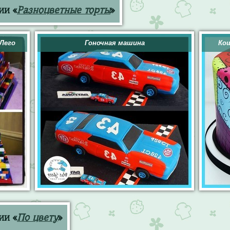
ии «
Разноцветные торты
»
Лего
Гоночная машина
Кош
ии «
По цвету
»