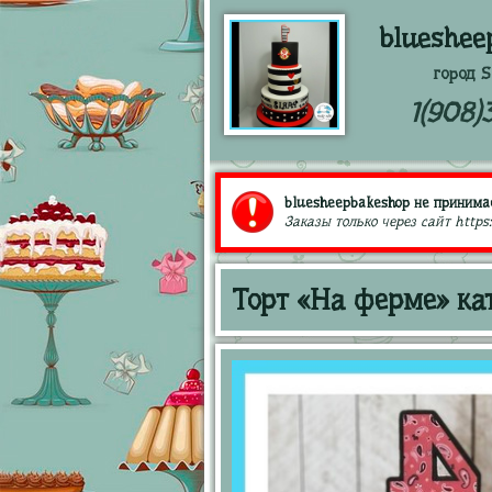
blueshee
город S
1(908)
bluesheepbakeshop не принимае
Заказы только через сайт https
Торт «На ферме» ка