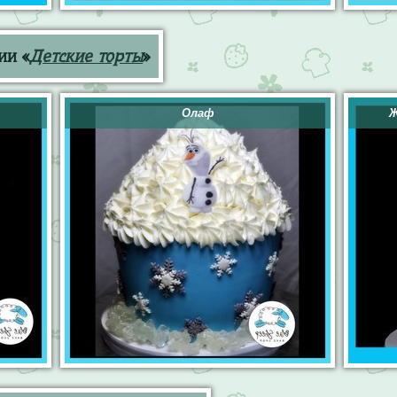
ии «
Детские торты
»
Олаф
Ж