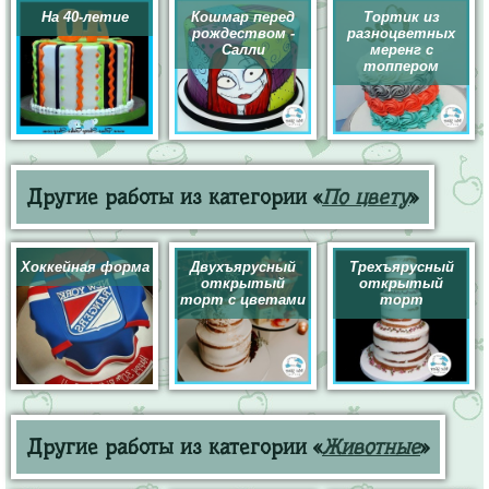
На 40-летие
Кошмар перед
Тортик из
рождеством -
разноцветных
Салли
меренг с
топпером
Другие работы из категории «
По цвету
»
Хоккейная форма
Двухъярусный
Трехъярусный
открытый
открытый
торт с цветами
торт
Другие работы из категории «
Животные
»