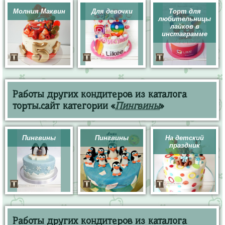
Молния Маквин
Для девочки
Торт для
любительницы
лайков в
инстаграмме
Работы других кондитеров из каталога
торты.сайт категории «
Пингвины
»
Пингвины
Пингвины
На детский
праздник
Работы других кондитеров из каталога