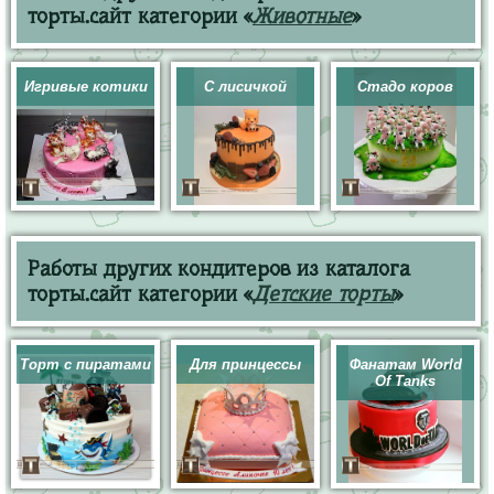
торты.сайт категории «
Животные
»
Игривые котики
С лисичкой
Стадо коров
Работы других кондитеров из каталога
торты.сайт категории «
Детские торты
»
Торт с пиратами
Для принцессы
Фанатам World
Of Tanks