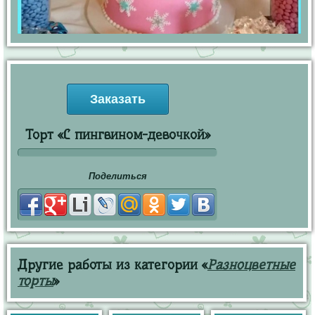
Заказать
Торт «С пингвином-девочкой»
Поделиться
Другие работы из категории «
Разноцветные
торты
»