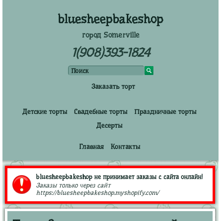
bluesheepbakeshop
город Somerville
1(908)393-1824
Заказать торт
Детские торты
Свадебные торты
Праздничные торты
Десерты
Главная
Контакты
bluesheepbakeshop не принимает заказы с сайта онлайн!
Заказы только через сайт
https://bluesheepbakeshop.myshopify.com/