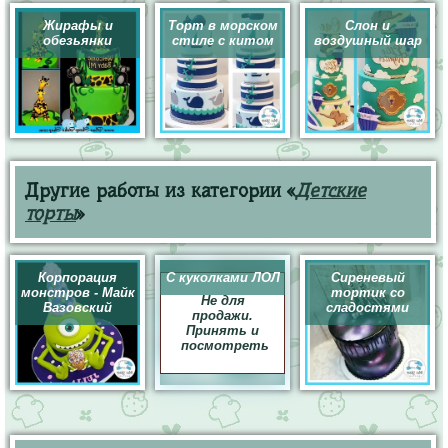
Жирафы и
Торт в морском
Слон и
обезьянки
стиле с китом
воздушный шар
Другие работы из категории «
Детские
торты
»
Корпорация
С куколками ЛОЛ
Сиреневый
монстров - Майк
тортик со
Не для
Вазовский
сладостями
продажи.
Принять и
посмотреть