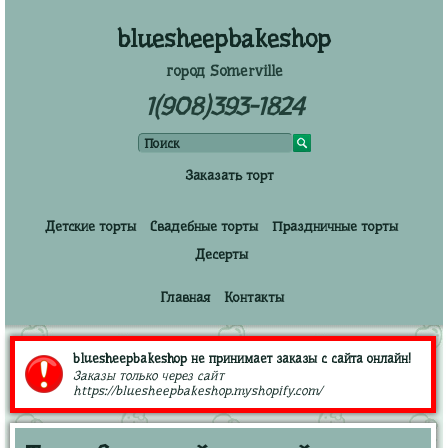
bluesheepbakeshop
город Somerville
1(908)393-1824
Заказать торт
Детские торты
Свадебные торты
Праздничные торты
Десерты
Главная
Контакты
bluesheepbakeshop не принимает заказы с сайта онлайн!
Заказы только через сайт
https://bluesheepbakeshop.myshopify.com/