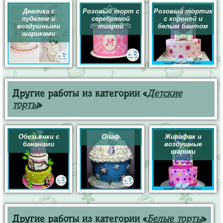
Девочка с
Розовый торт с
Розовый тортик
пуделем и
серебряной
с короной и
воздушными
тиарой
белым бантом
шариками
Другие работы из категории «
Детские
торты
»
Обезьянки с
Олаф
Жирафик и
бананами
воздушные
шарики
Другие работы из категории «
Белые торты
»