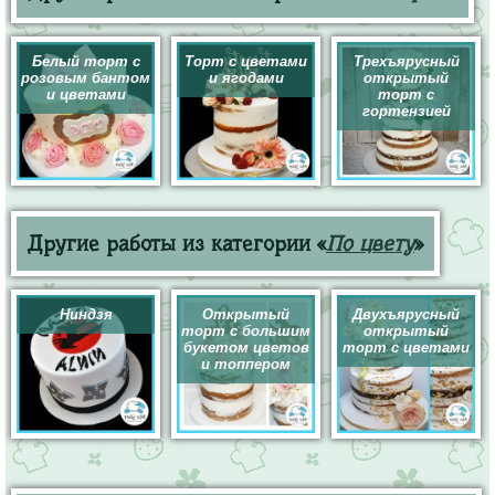
Белый торт с
Торт с цветами
Трехъярусный
розовым бантом
и ягодами
открытый
и цветами
торт с
гортензией
Другие работы из категории «
По цвету
»
Ниндзя
Открытый
Двухъярусный
торт с большим
открытый
букетом цветов
торт с цветами
и топпером