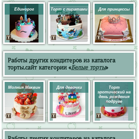
Единорог
Торт с пиратами
Для принцессы
Работы других кондитеров из каталога
торты.сайт категории «
Белые торты
»
Молния Маквин
Для девочки
Торт
эротический на
день рождения
подруге
Работы других кондитеров из каталога