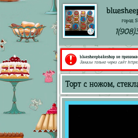
blueshee
город S
1(908)
bluesheepbakeshop не принимае
Заказы только через сайт https
Торт с ножом, стек