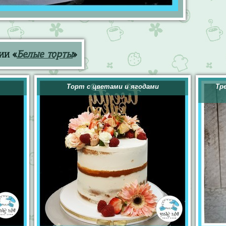
ии «
Белые торты
»
Торт с цветами и ягодами
Тр