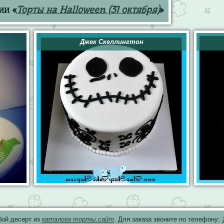
ии «
Торты на Halloween (31 октября)
»
Джек Скеллингтон
бой десерт из
каталога торты.сайт
. Для заказа звоните по телефону: