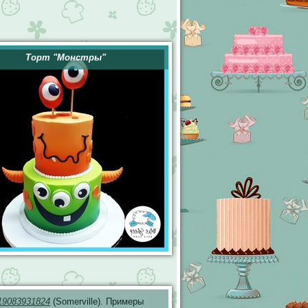
Торт "Монстры"
19083931824
(Somerville). Примеры