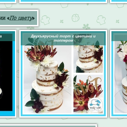
ии «
По цвету
»
а
Двухъярусный торт с цветами и
топпером