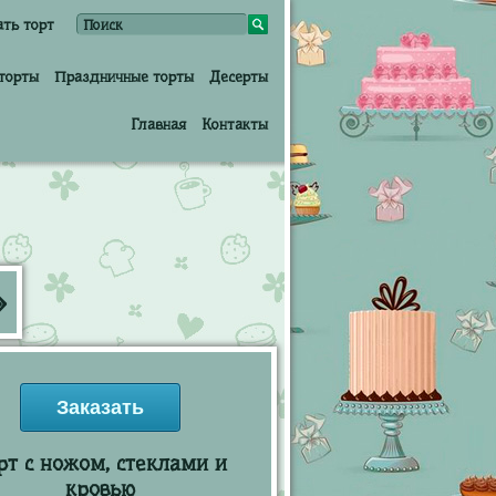
ать торт
торты
Праздничные торты
Десерты
Главная
Контакты
»
Заказать
рт с ножом, стеклами и
кровью