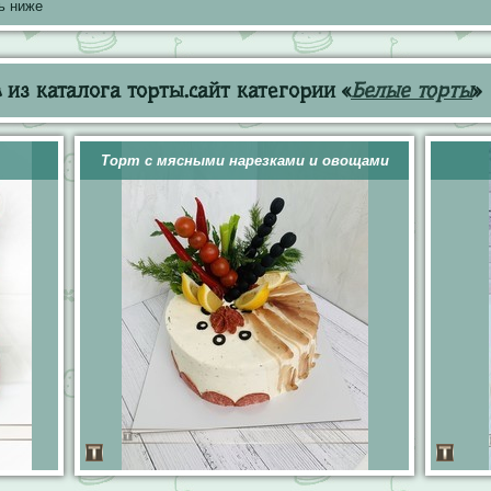
ь ниже
из каталога торты.сайт категории «
Белые торты
»
Торт с мясными нарезками и овощами