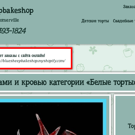
Заказ
pbakeshop
omerville
Детские торты
Свадебные 
393-1824
т заказы с сайта онлайн!
://bluesheepbakeshop.myshopify.com/
лами и кровью категории «Белые торты
То