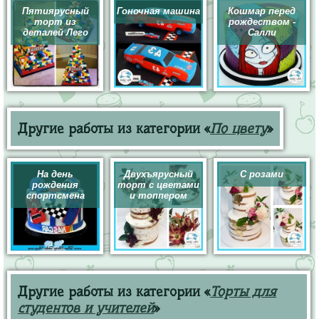
Пятиярусный
Гоночная машина
Кошмар перед
торт из
рождеством -
деталей Лего
Салли
Другие работы из категории «
По цвету
»
На день
Двухъярусный
С розами
рождения
торт с цветами
спортсмена
и топпером
Другие работы из категории «
Торты для
студентов и учителей
»