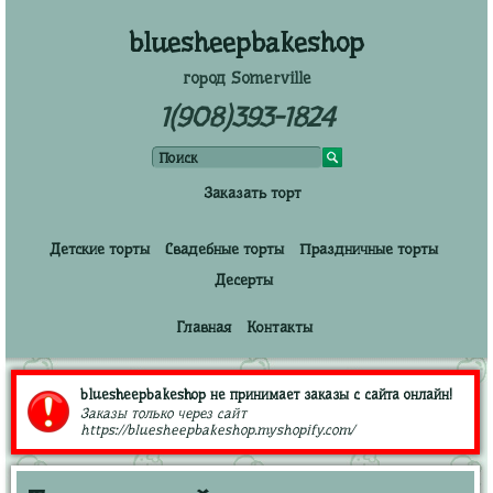
bluesheepbakeshop
город Somerville
1(908)393-1824
Заказать торт
Детские торты
Свадебные торты
Праздничные торты
Десерты
Главная
Контакты
bluesheepbakeshop не принимает заказы с сайта онлайн!
Заказы только через сайт
https://bluesheepbakeshop.myshopify.com/