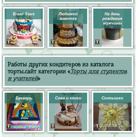
Brawl Stars
Любимой
На день
мамочке
рождения
мужчины
Работы других кондитеров из каталога
торты.сайт категории «
Торты для студентов
и учителей
»
Букварь
Сова и книги
Солнышко