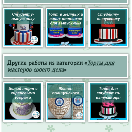
Студенту-
Торт в желтых и
Студенту-
выпускнику
синих оттенках
выпускнику
для выпускника
Другие работы из категории «
Торты для
мастеров своего дела
»
Белый торт с
Жетон
Торт для
сиреневыми
полицейского
студентки-
узорами
выпускницы