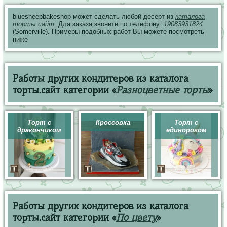
bluesheepbakeshop может сделать любой десерт из
каталога
торты.сайт
. Для заказа звоните по телефону:
19083931824
(Somerville). Примеры подобных работ Вы можете посмотреть
ниже
Работы других кондитеров из каталога
торты.сайт категории «
Разноцветные торты
»
Торт с
Кроссовка
Торт с
дракончиком
единорогом
Работы других кондитеров из каталога
торты.сайт категории «
По цвету
»