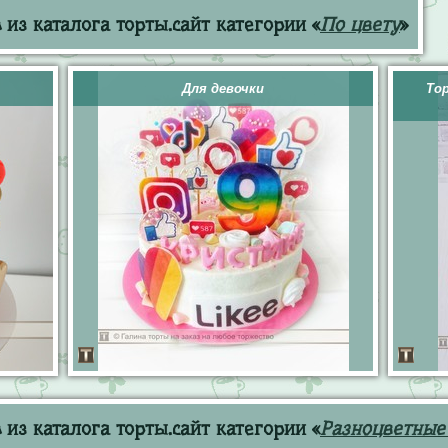
из каталога торты.сайт категории «
По цвету
»
Для девочки
То
из каталога торты.сайт категории «
Разноцветные