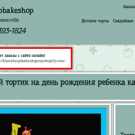
Заказ
pbakeshop
omerville
Детские торты
Свадебные 
393-1824
т заказы с сайта онлайн!
://bluesheepbakeshop.myshopify.com/
 тортик на день рождения ребенка к