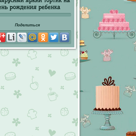
ъярусный яркий тортик на
ень рождения ребенка
Поделиться