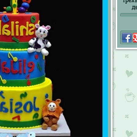
Трех
д