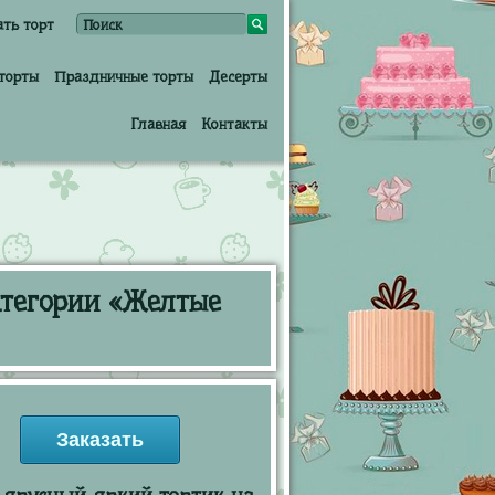
ать торт
торты
Праздничные торты
Десерты
Главная
Контакты
атегории «Желтые
Заказать