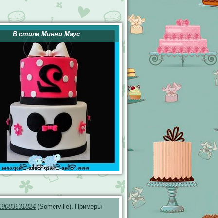
В стиле Минни Маус
19083931824
(Somerville). Примеры