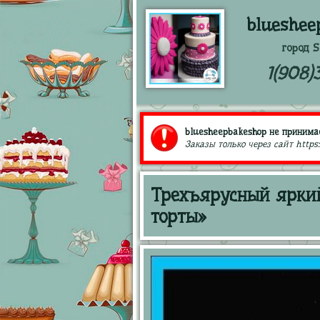
blueshee
город S
1(908)
bluesheepbakeshop не принимае
Заказы только через сайт https
Трехъярусный яркий
торты»