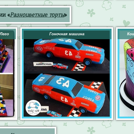
ии «
Разноцветные торты
»
Лего
Гоночная машина
Кош