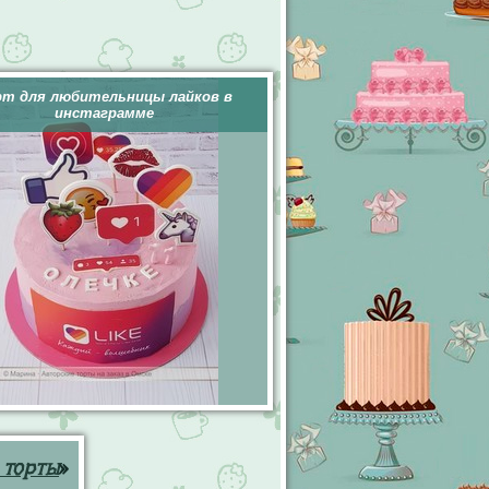
рт для любительницы лайков в
инстаграмме
 торты
»