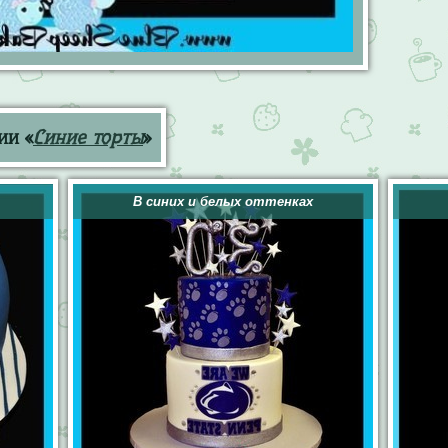
ии «
Синие торты
»
В синих и белых оттенках