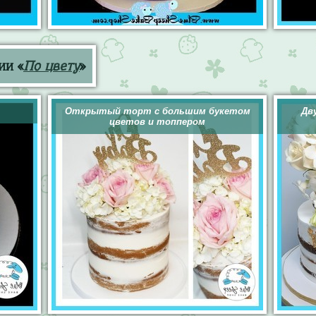
ии «
По цвету
»
Открытый торт с большим букетом
Дв
цветов и топпером