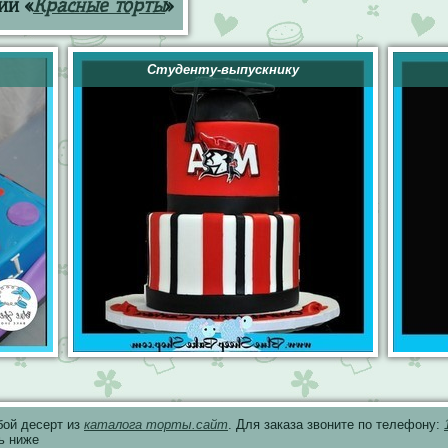
ии «
Красные торты
»
Студенту-выпускнику
бой десерт из
каталога торты.сайт
. Для заказа звоните по телефону:
ь ниже