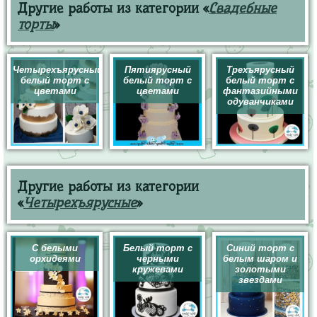
Другие работы из категории «
Свадебные
торты
»
Четырехъярусный
Пятиярусный
Трехъярусный
белый торт с
белый торт с
белый торт с
цветами
цветами
фантазийными
одуванчиками
Другие работы из категории
«
Четырехъярусные
»
С белыми
Белый торт с
Синий торт с
орхидеями
черными
белым шаром и
кружевами
золотыми
звездами