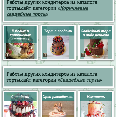
Работы других кондитеров из каталога
торты.сайт категории «
Коричневые
свадебные торты
»
В белых и
Торт с ягодами
Свадебный торт
коричневых
в виде пеньков
оттенках
Работы других кондитеров из каталога
торты.сайт категории «
Свадебные торты
»
С ягодами
Хрен разведемся!
Нежность