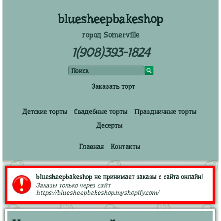
bluesheepbakeshop
город Somerville
1(908)393-1824
Заказать торт
Детские торты
Свадебные торты
Праздничные торты
Десерты
Главная
Контакты
bluesheepbakeshop не принимает заказы с сайта онлайн!
Заказы только через сайт
https://bluesheepbakeshop.myshopify.com/