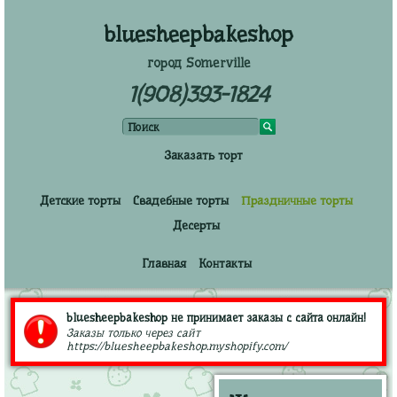
bluesheepbakeshop
город Somerville
1(908)393-1824
Заказать торт
Детские торты
Свадебные торты
Праздничные торты
Десерты
Главная
Контакты
bluesheepbakeshop не принимает заказы с сайта онлайн!
Заказы только через сайт
https://bluesheepbakeshop.myshopify.com/