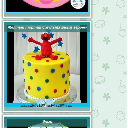
Желтый тортик с мультяшным героем
Элмо