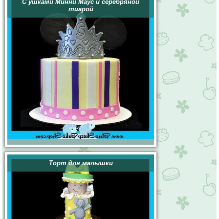
С ушками Минни Маус и серебряной
тиарой
Торт для малышки