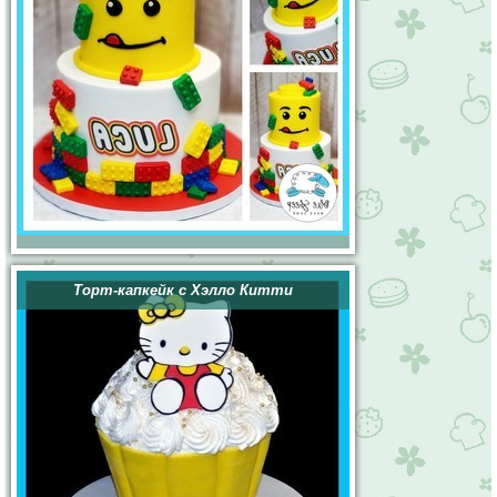
Торт-капкейк с Хэлло Китти