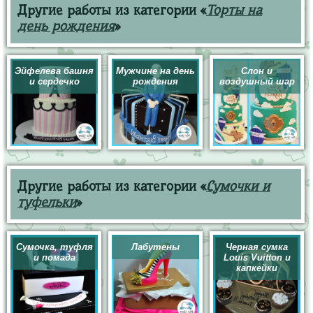
Другие работы из категории «
Торты на
день рождения
»
Эйфелева башня
Мужчине на день
Слон и
и сердечко
рождения
воздушный шар
Другие работы из категории «
Сумочки и
туфельки
»
Сумочка, туфля
Лабутены
Черная сумка
и помада
Louis Vuitton и
капкейки