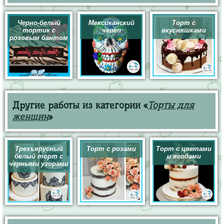
Черно-белый
Мексиканский
Торт с
тортик с
череп
вкусняшками
розовым бантом
Другие работы из категории «
Торты для
женщин
»
Трехъярусный
Торт с розами
Торт с цветами
белый торт с
и ягодами
черными узорами