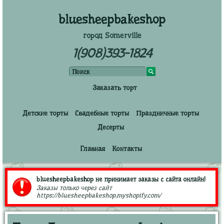
bluesheepbakeshop
город Somerville
1(908)393-1824
Заказать торт
Детские торты
Свадебные торты
Праздничные торты
Десерты
Главная
Контакты
bluesheepbakeshop не принимает заказы с сайта онлайн!
Заказы только через сайт
https://bluesheepbakeshop.myshopify.com/