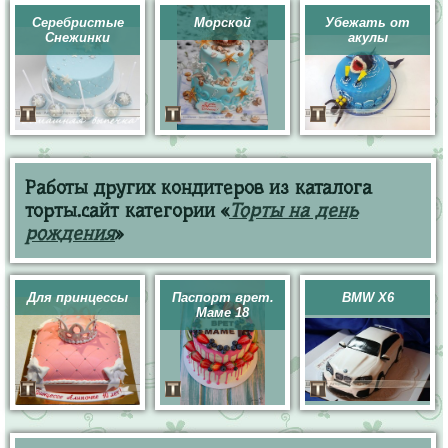
Серебристые
Морской
Убежать от
Снежинки
акулы
Работы других кондитеров из каталога
торты.сайт категории «
Торты на день
рождения
»
Для принцессы
Паспорт врет.
BMW X6
Маме 18