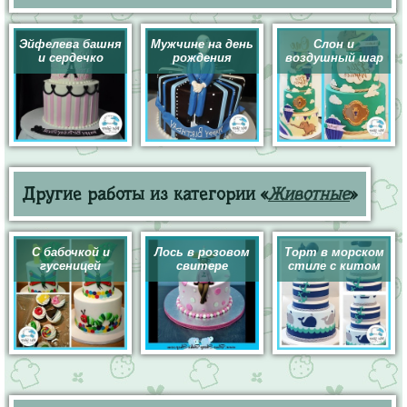
Эйфелева башня
Мужчине на день
Слон и
и сердечко
рождения
воздушный шар
Другие работы из категории «
Животные
»
С бабочкой и
Лось в розовом
Торт в морском
гусеницей
свитере
стиле с китом