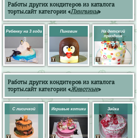
Работы других кондитеров из каталога
торты.сайт категории «
Пингвины
»
Ребенку на 3 года
Пингвин
На детский
праздник
Работы других кондитеров из каталога
торты.сайт категории «
Животные
»
С лисичкой
Игривые котики
Зайка