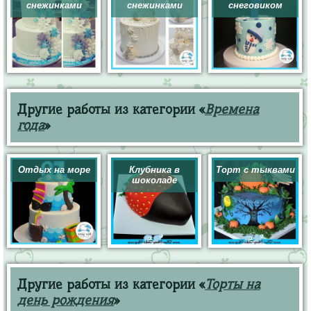
снежинками
снежинками
снеговиком
Другие работы из категории «
Времена
года
»
Отдых на море
Клубника в
Торт с тыквами
шоколаде
Другие работы из категории «
Торты на
день рождения
»