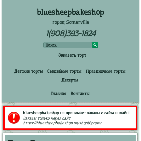
bluesheepbakeshop
город Somerville
1(908)393-1824
Заказать торт
Детские торты
Свадебные торты
Праздничные торты
Десерты
Главная
Контакты
bluesheepbakeshop не принимает заказы с сайта онлайн!
Заказы только через сайт
https://bluesheepbakeshop.myshopify.com/