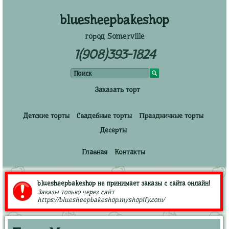
bluesheepbakeshop
город Somerville
1(908)393-1824
Заказать торт
Детские торты
Свадебные торты
Праздничные торты
Десерты
Главная
Контакты
bluesheepbakeshop не принимает заказы с сайта онлайн!
Заказы только через сайт
https://bluesheepbakeshop.myshopify.com/