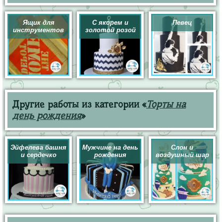
Ящик для
С якорем и
Певец
инструментов
золотой розой
Другие работы из категории «
Торты на
день рождения
»
Эйфелева башня
Мужчине на день
Слон и
и сердечко
рождения
воздушный шар