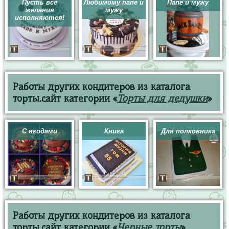
Пусть все
Любимому папе и
Папе и мужу
желания
мужу
исполняются!
Работы других кондитеров из каталога
торты.сайт категории «
Торты для дедушки
»
С ягодами
Книга
Для полковника
Работы других кондитеров из каталога
торты.сайт категории «
Черные торты
»