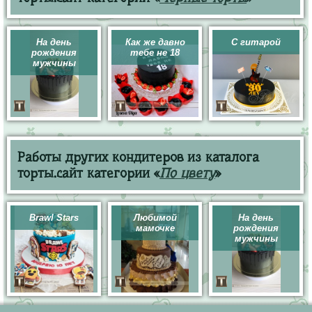
На день
Как же давно
С гитарой
рождения
тебе не 18
мужчины
Работы других кондитеров из каталога
торты.сайт категории «
По цвету
»
Brawl Stars
Любимой
На день
мамочке
рождения
мужчины