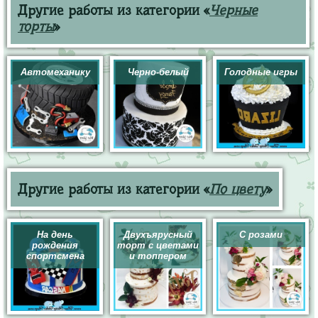
Другие работы из категории «
Черные
торты
»
Автомеханику
Черно-белый
Голодные игры
Другие работы из категории «
По цвету
»
На день
Двухъярусный
С розами
рождения
торт с цветами
спортсмена
и топпером