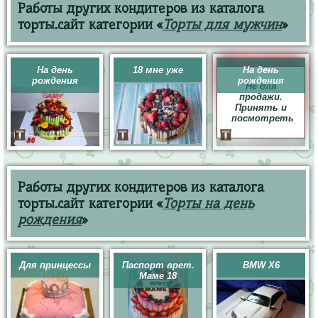
Работы других кондитеров из каталога
торты.сайт категории «
Торты для мужчин
»
На день
18 мне уже
На день
рождения
рождения
Не для
продажи.
Принять и
посмотреть
Работы других кондитеров из каталога
торты.сайт категории «
Торты на день
рождения
»
Для принцессы
Паспорт врет.
BMW X6
Маме 18