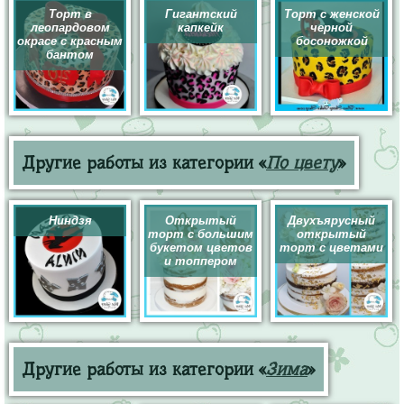
Торт в
Гигантский
Торт с женской
леопардовом
капкейк
черной
окрасе с красным
босоножкой
бантом
Другие работы из категории «
По цвету
»
Ниндзя
Открытый
Двухъярусный
торт с большим
открытый
букетом цветов
торт с цветами
и топпером
Другие работы из категории «
Зима
»