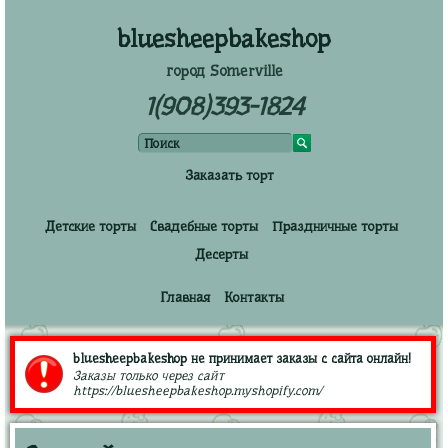
bluesheepbakeshop
город Somerville
1(908)393-1824
Заказать торт
Детские торты
Свадебные торты
Праздничные торты
Десерты
Главная
Контакты
bluesheepbakeshop не принимает заказы с сайта онлайн!
Заказы только через сайт
https://bluesheepbakeshop.myshopify.com/