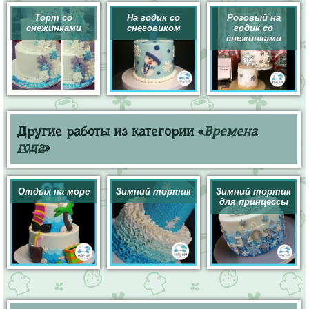
Торт со
На годик со
Розовый на
снежинками
снеговиком
годик со
снежинками
Другие работы из категории «
Времена
года
»
Отдых на море
Зимний тортик
Зимний тортик
для принцессы