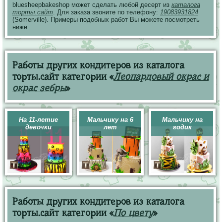
bluesheepbakeshop может сделать любой десерт из
каталога
торты.сайт
. Для заказа звоните по телефону:
19083931824
(Somerville). Примеры подобных работ Вы можете посмотреть
ниже
Работы других кондитеров из каталога
торты.сайт категории «
Леопардовый окрас и
окрас зебры
»
На 11-летие
Мальчику на 6
Мальчику на
девочки
лет
годик
Работы других кондитеров из каталога
торты.сайт категории «
По цвету
»