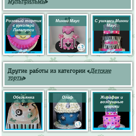
мультфильмы
»
Розовый тортик
Минни Маус
С ушками Минни
с куколкой
Маус
Лалалупси
Другие работы из категории «
Детские
торты
»
Обезьянка
Олаф
Жирафик и
воздушные
шарики