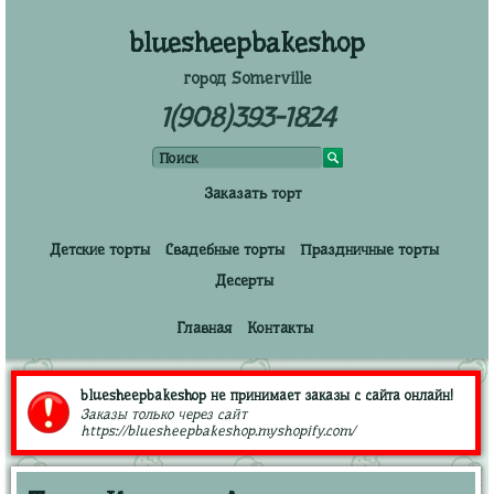
bluesheepbakeshop
город Somerville
1(908)393-1824
Заказать торт
Детские торты
Свадебные торты
Праздничные торты
Десерты
Главная
Контакты
bluesheepbakeshop не принимает заказы с сайта онлайн!
Заказы только через сайт
https://bluesheepbakeshop.myshopify.com/