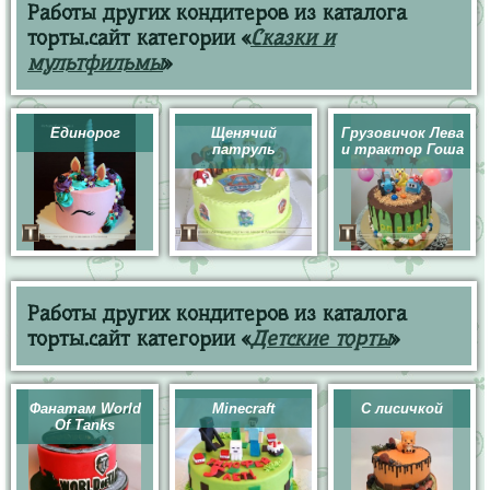
Работы других кондитеров из каталога
торты.сайт категории «
Сказки и
мультфильмы
»
Единорог
Щенячий
Грузовичок Лева
патруль
и трактор Гоша
Работы других кондитеров из каталога
торты.сайт категории «
Детские торты
»
Фанатам World
Minecraft
С лисичкой
Of Tanks