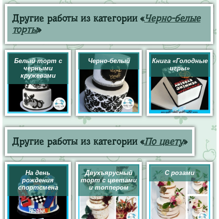
Другие работы из категории «
Черно-белые
торты
»
Белый торт с
Черно-белый
Книга «Голодные
черными
игры»
кружевами
Другие работы из категории «
По цвету
»
На день
Двухъярусный
С розами
рождения
торт с цветами
спортсмена
и топпером