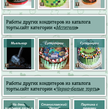
Работы других кондитеров из каталога
торты.сайт категории «
Мстители
»
Мьельнир
Супергерои
Супергерои
Работы других кондитеров из каталога
торты.сайт категории «
Черно-белые торты
»
На день
Станиславский:
Паутина с
рождения папы и
"Верю!"
пауками