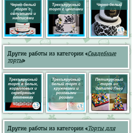
Черно-белый
Трехъярусный
Черно-белый
торт с
торт с цветами
силуэтами и
надписями
Другие работы из категории «
Свадебные
торты
»
Трехъярусный
Трехъярусный
Пятиярусный
торт в белых,
белый торт с
торт из
коралловых и
кружевами и
деталей Лего
серебряных
розовыми
оттенках
розами
Другие работы из категории «
Торты для