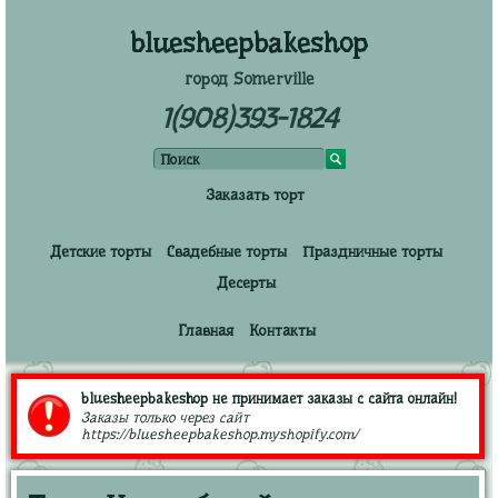
bluesheepbakeshop
город Somerville
1(908)393-1824
Заказать торт
Детские торты
Свадебные торты
Праздничные торты
Десерты
Главная
Контакты
bluesheepbakeshop не принимает заказы с сайта онлайн!
Заказы только через сайт
https://bluesheepbakeshop.myshopify.com/