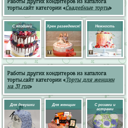
Работы других кондитеров из каталога
торты.сайт категории «
Свадебные торты
»
С ягодами
Хрен разведемся!
Нежность
Работы других кондитеров из каталога
торты.сайт категории «
Торты для женщин
на 31 год
»
Для девушки
Для женщин
С розами и
астрами