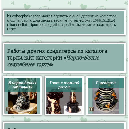
bluesheepbakeshop может сделать любой десерт из
каталога
торты.сайт
. Для заказа звоните по телефону:
19083931824
(Somerville). Примеры подобных работ Вы можете посмотреть
ниже
Работы других кондитеров из каталога
торты.сайт категории «
Черно-белые
свадебные торты
»
В черно-белых
Торт с темной
С ягодами
оттенках
розой