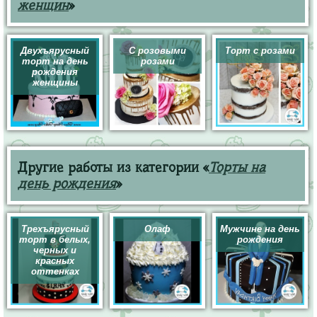
женщин
»
Двухъярусный
С розовыми
Торт с розами
торт на день
розами
рождения
женщины
Другие работы из категории «
Торты на
день рождения
»
Трехъярусный
Олаф
Мужчине на день
торт в белых,
рождения
черных и
красных
оттенках