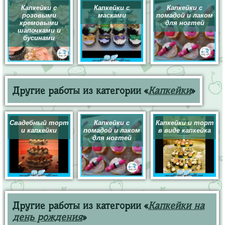
Капкейки с
Капкейки с
Капкейки с
розовыми
масками
помадой и лаком
кремовыми
для ногтей
шапочками и
бусинами
Другие работы из категории «
Капкейки
»
Свадебный торт
Капкейки с
Капкейки и торт
и капкейки
помадой и лаком
в виде капкейка
для ногтей
Другие работы из категории «
Капкейки на
день рождения
»