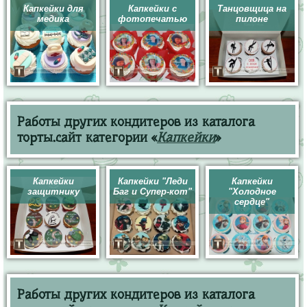
Капкейки для
Капкейки с
Танцовщица на
медика
фотопечатью
пилоне
Работы других кондитеров из каталога
торты.сайт категории «
Капкейки
»
Капкейки
Капкейки "Леди
Капкейки
защитнику
Баг и Супер-кот"
"Холодное
сердце"
Работы других кондитеров из каталога