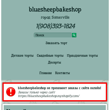
bluesheepbakeshop
город Somerville
1(908)393-1824
Заказать торт
Детские торты
Свадебные торты
Праздничные торты
Десерты
Главная
Контакты
bluesheepbakeshop не принимает заказы с сайта онлайн!
Заказы только через сайт
https://bluesheepbakeshop.myshopify.com/