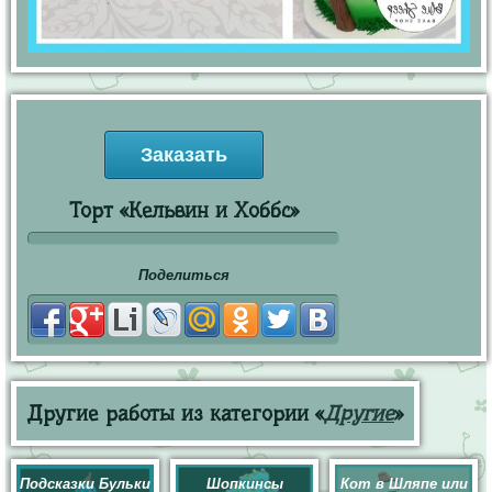
Заказать
Торт «Кельвин и Хоббс»
Поделиться
Другие работы из категории «
Другие
»
Подсказки Бульки
Шопкинсы
Кот в Шляпе или