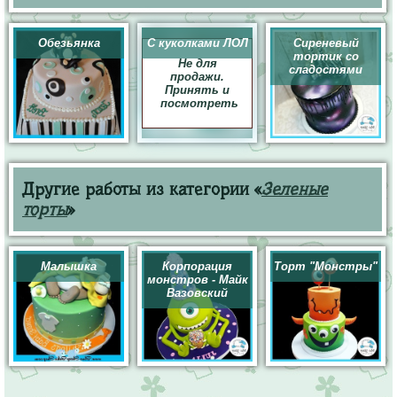
Обезьянка
С куколками ЛОЛ
Сиреневый
тортик со
Не для
сладостями
продажи.
Принять и
посмотреть
Другие работы из категории «
Зеленые
торты
»
Малышка
Корпорация
Торт "Монстры"
монстров - Майк
Вазовский