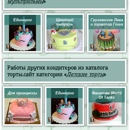
мультфильмы
»
Единорог
Щенячий
Грузовичок Лева
патруль
и трактор Гоша
Работы других кондитеров из каталога
торты.сайт категории «
Детские торты
»
Для принцессы
Единорог
Фанатам World
Of Tanks