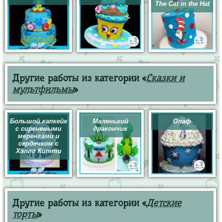
The Cat in the Hat
Другие работы из категории «
Сказки и
мультфильмы
»
Большой капкейк
Маленький
Олаф
с сиреневыми
дракончик
меренгами и
сердечком с
Хэлло Китти
Другие работы из категории «
Детские
торты
»