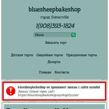
bluesheepbakeshop
город Somerville
1(908)393-1824
Заказать торт
Детские торты
Свадебные торты
Праздничные торты
Десерты
Главная
Контакты
bluesheepbakeshop не принимает заказы с сайта онлайн!
Заказы только через сайт
https://bluesheepbakeshop.myshopify.com/