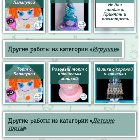
Лалалупси
Не для
продажи.
Принять и
посмотреть
Другие работы из категории «
Игрушки
»
Торт с
Розовый торт с
Мишка с короной
Лалалупси
плюшевым
и капкейки
мишкой
Другие работы из категории «
Детские
торты
»