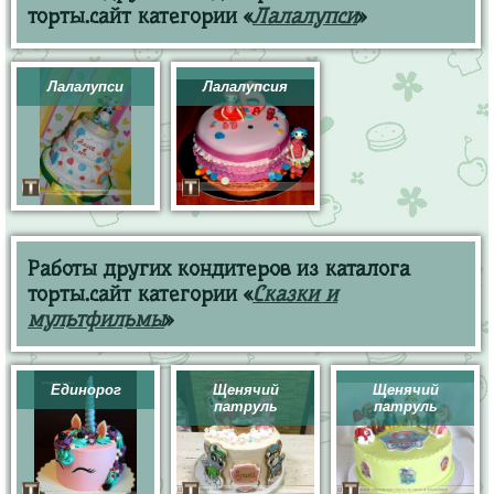
торты.сайт категории «
Лалалупси
»
Лалалупси
Лалалупсия
Работы других кондитеров из каталога
торты.сайт категории «
Сказки и
мультфильмы
»
Единорог
Щенячий
Щенячий
патруль
патруль