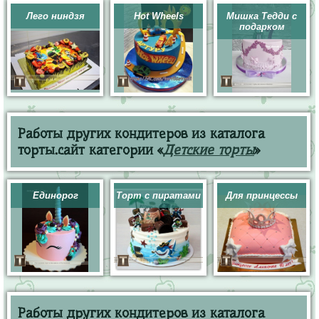
Лего ниндзя
Hot Wheels
Мишка Тедди с
подарком
Работы других кондитеров из каталога
торты.сайт категории «
Детские торты
»
Единорог
Торт с пиратами
Для принцессы
Работы других кондитеров из каталога