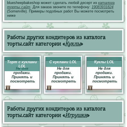
bluesheepbakeshop может сделать любой десерт из
каталога
торты.сайт
. Для заказа звоните по телефону:
19083931824
(Somerville). Примеры подобных работ Вы можете посмотреть
ниже
Работы других кондитеров из каталога
торты.сайт категории «
Куклы
»
Торт с куклами
С куклами LOL
Куклы LOL
LOL
Не для
Не для
Не для
продажи.
продажи.
продажи.
Принять и
Принять и
Принять и
посмотреть
посмотреть
посмотреть
Работы других кондитеров из каталога
торты.сайт категории «
Игрушки
»