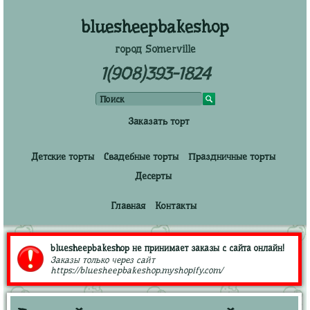
bluesheepbakeshop
город Somerville
1(908)393-1824
Заказать торт
Детские торты
Свадебные торты
Праздничные торты
Десерты
Главная
Контакты
bluesheepbakeshop не принимает заказы с сайта онлайн!
Заказы только через сайт
https://bluesheepbakeshop.myshopify.com/