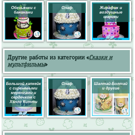
Обезьянки с
Олаф
Жирафик и
бананами
воздушные
шарики
Другие работы из категории «
Сказки и
мультфильмы
»
Большой капкейк
Олаф
Шалтай-Болтай
с сиреневыми
и другие
меренгами и
сердечком с
Хэлло Китти