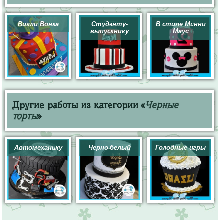
Вилли Вонка
Студенту-
В стиле Минни
выпускнику
Маус
Другие работы из категории «
Черные
торты
»
Автомеханику
Черно-белый
Голодные игры