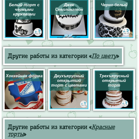
Белый торт с
Джек
Черно-белый
черными
Скеллингтон
кружевами
Другие работы из категории «
По цвету
»
Хоккейная форма
Двухъярусный
Трехъярусный
открытый
открытый
торт с цветами
торт
Другие работы из категории «
Красные
торты
»