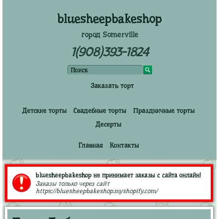
bluesheepbakeshop
город Somerville
1(908)393-1824
Заказать торт
Детские торты
Свадебные торты
Праздничные торты
Десерты
Главная
Контакты
bluesheepbakeshop не принимает заказы с сайта онлайн!
Заказы только через сайт
https://bluesheepbakeshop.myshopify.com/