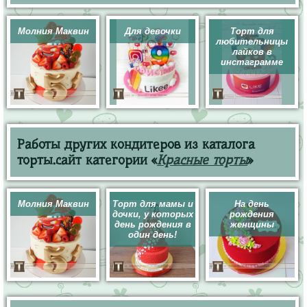
Молния Маквин
Для девочки
Торт для
любительницы
лайков в
инстаграмме
Работы других кондитеров из каталога
торты.сайт категории «
Красные торты
»
Молния Маквин
Торт для мамы и
На день
дочки, у которых
рождения
день рождения в
женщины
один день!