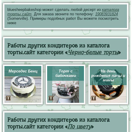
bluesheepbakeshop может сделать любой десерт из
каталога
торты.сайт
. Для заказа звоните по телефону:
19083931824
(Somerville). Примеры подобных работ Вы можете посмотреть
ниже
Работы других кондитеров из каталога
торты.сайт категории «
Черно-белые торты
»
Мерседес Бенц
Торт с
На день
бабочками
рождения папы и
мамы
Работы других кондитеров из каталога
торты.сайт категории «
По цвету
»