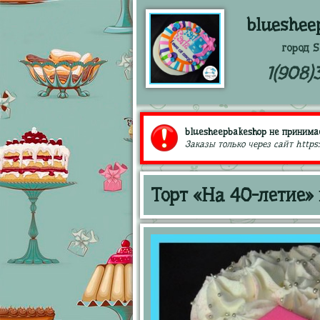
blueshee
город S
1(908)
bluesheepbakeshop не принимае
Заказы только через сайт https
Торт «На 40-летие»