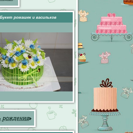
Букет ромашек и васильков
ь рождения
»