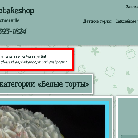
Заказ
pbakeshop
omerville
Детские торты
Свадебные 
393-1824
т заказы с сайта онлайн!
://bluesheepbakeshop.myshopify.com/
 категории «Белые торты»