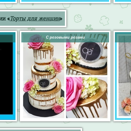
ии «
Торты для женщин
»
С розовыми розами