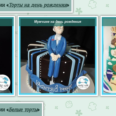
ии «
Торты на день рождения
»
Мужчине на день рождения
ии «
Белые торты
»