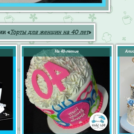
ии «
Торты для женщин на 40 лет
»
На 40-летие
Алис