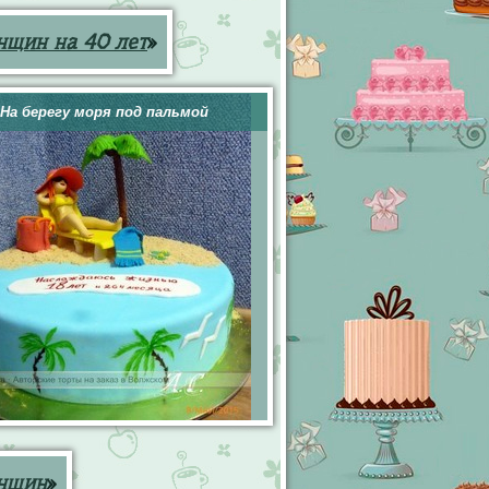
нщин на 40 лет
»
На берегу моря под пальмой
енщин
»