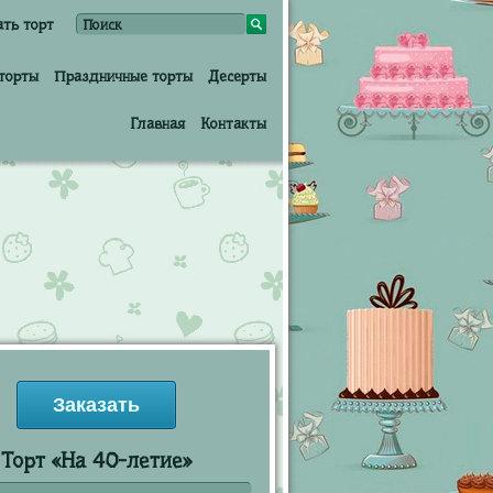
ать торт
торты
Праздничные торты
Десерты
Главная
Контакты
Заказать
Торт «На 40-летие»