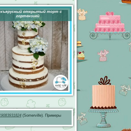
ехъярусный открытый торт с
гортензией
19083931824
(Somerville). Примеры