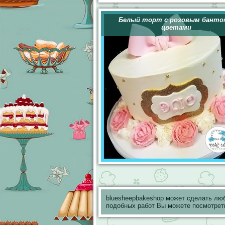
Белый торт с розовым банто
цветами
bluesheepbakeshop может сделать лю
подобных работ Вы можете посмотрет