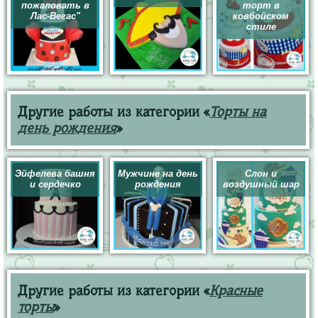
пожаловать в
торт в
Лас-Вегас"
ковбойском
стиле
Другие работы из категории «
Торты на
день рождения
»
Эйфелева башня
Мужчине на день
Слон и
и сердечко
рождения
воздушный шар
Другие работы из категории «
Красные
торты
»