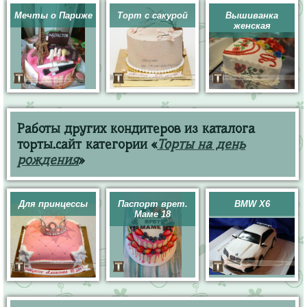
Мечты о Париже
Торт с сакурой
Вышиванка
женская
Работы других кондитеров из каталога
торты.сайт категории «
Торты на день
рождения
»
Для принцессы
Паспорт врет.
BMW X6
Маме 18