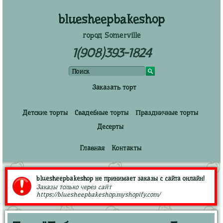
bluesheepbakeshop
город Somerville
1(908)393-1824
Заказать торт
Детские торты
Свадебные торты
Праздничные торты
Десерты
Главная
Контакты
bluesheepbakeshop не принимает заказы с сайта онлайн!
Заказы только через сайт
https://bluesheepbakeshop.myshopify.com/