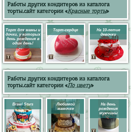
Работы других кондитеров из каталога
торты.сайт категории «
Красные торты
»
Торт для мамы и
Торт-сердце
На 10-летие
дочки, у которых
девочки
день рождения в
один день!
Работы других кондитеров из каталога
торты.сайт категории «
По цвету
»
Brawl Stars
Любимой
На день
мамочке
рождения
мужчины