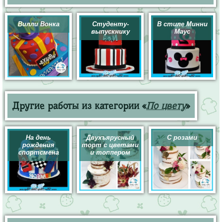
Вилли Вонка
Студенту-
В стиле Минни
выпускнику
Маус
Другие работы из категории «
По цвету
»
На день
Двухъярусный
С розами
рождения
торт с цветами
спортсмена
и топпером