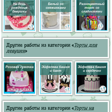
На день
Белый со
Разноцветный
рождения
снежинками
торт со
девушки
сладостями
Другие работы из категории «
Торты для
девушек
»
Розовая сумочка
Эйфелева башня
Эйфелева башня
и бант
и сердечко
Другие работы из категории «
Торты на