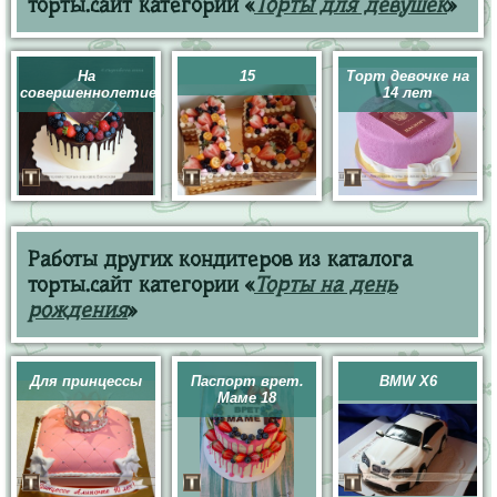
торты.сайт категории «
Торты для девушек
»
На
15
Торт девочке на
совершеннолетие
14 лет
Работы других кондитеров из каталога
торты.сайт категории «
Торты на день
рождения
»
Для принцессы
Паспорт врет.
BMW X6
Маме 18