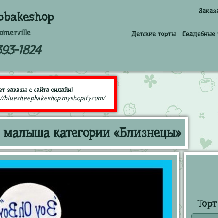
Заказ
pbakeshop
omerville
Детские торты
Свадебные 
393-1824
т заказы с сайта онлайн!
://bluesheepbakeshop.myshopify.com/
г малыша категории «Близнецы»
Торт