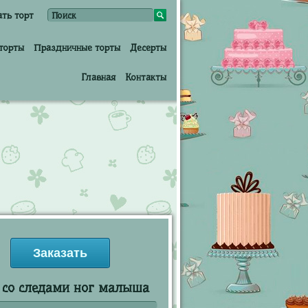
ать торт
торты
Праздничные торты
Десерты
Главная
Контакты
Заказать
 со следами ног малыша