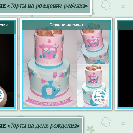
ии «
Торты на рождение ребенка
»
ах с
Спящие малыши
ии «
Торты на день рождения
»