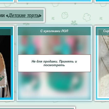
ии «
Детские торты
»
С куколками ЛОЛ
Сир
Не для продажи. Принять и
посмотреть