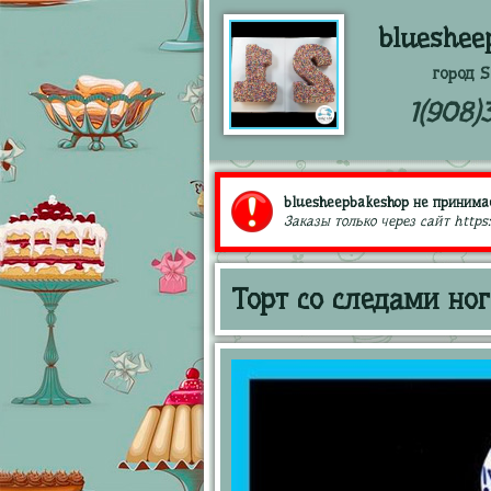
blueshee
город S
1(908)
bluesheepbakeshop не принимае
Заказы только через сайт https
Торт со следами но