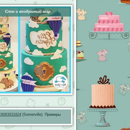
Слон и воздушный шар
19083931824
(Somerville). Примеры