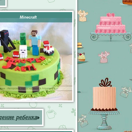
Minecraft
дение ребенка
»