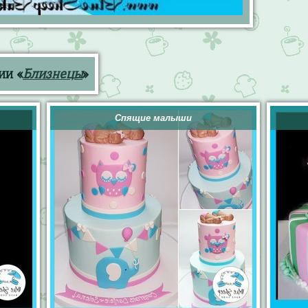
ии «
Близнецы
»
Спящие малыши