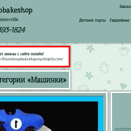
Заказ
pbakeshop
omerville
Детские торты
Свадебные 
393-1824
т заказы с сайта онлайн!
://bluesheepbakeshop.myshopify.com/
атегории «Машинки»