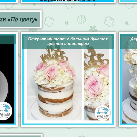
ии «
По цвету
»
Открытый торт с большим букетом
Дв
цветов и топпером