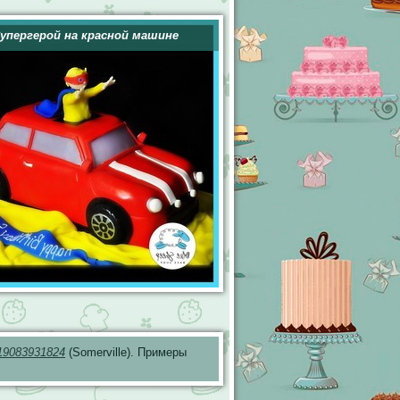
упергерой на красной машине
19083931824
(Somerville). Примеры