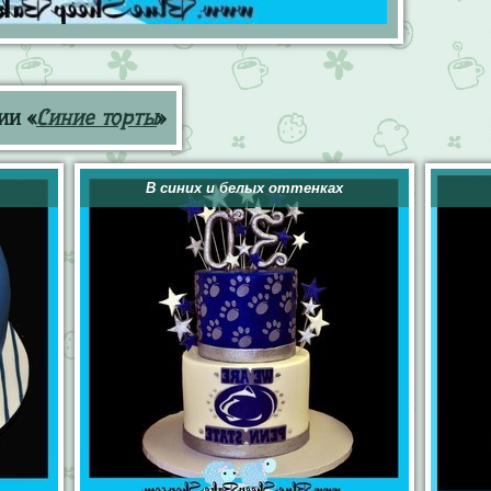
ии «
Синие торты
»
В синих и белых оттенках