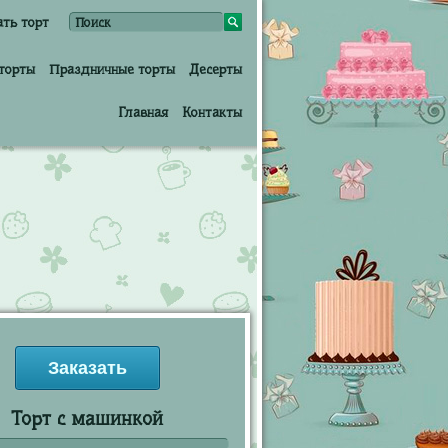
ать торт
торты
Праздничные торты
Десерты
Главная
Контакты
Заказать
Торт с машинкой