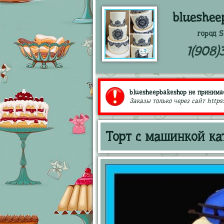
blueshee
город S
1(908)
bluesheepbakeshop не принимае
Заказы только через сайт https
Торт с машинкой к