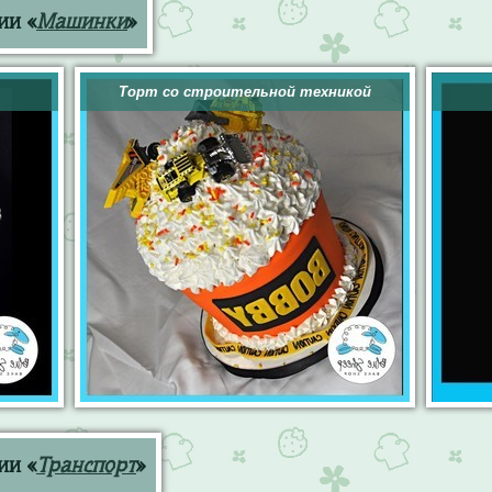
ии «
Машинки
»
Торт со строительной техникой
ии «
Транспорт
»