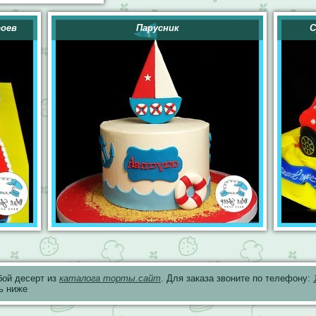
роев
Парусник
С
бой десерт из
каталога торты.сайт
. Для заказа звоните по телефону:
ь ниже