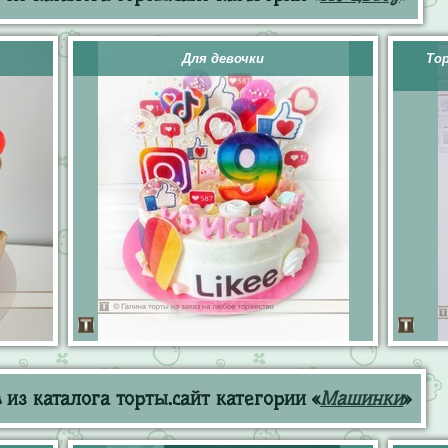
Для девочки
То
из каталога торты.сайт категории «
Машинки
»