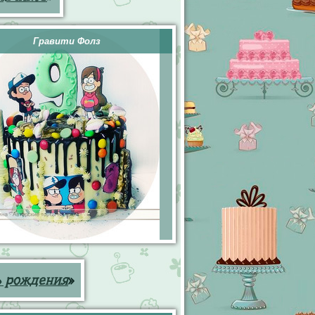
Гравити Фолз
ь рождения
»