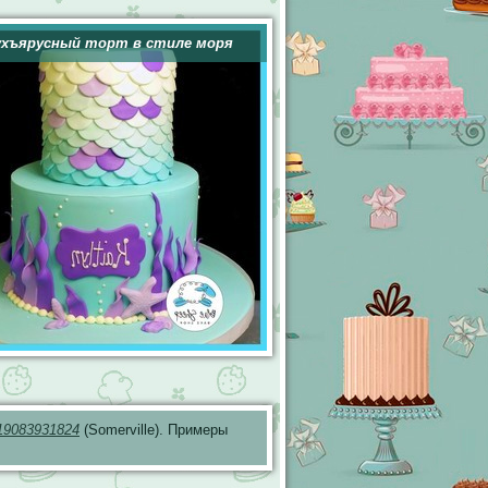
ухъярусный торт в стиле моря
19083931824
(Somerville). Примеры