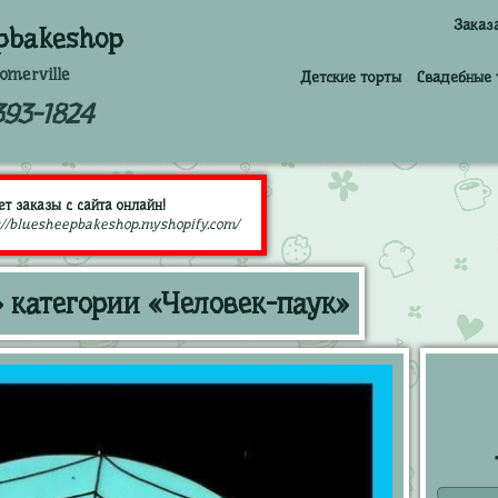
Заказ
pbakeshop
omerville
Детские торты
Свадебные 
393-1824
т заказы с сайта онлайн!
://bluesheepbakeshop.myshopify.com/
» категории «Человек-паук»