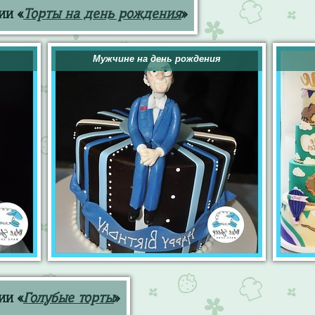
ии «
Торты на день рождения
»
Мужчине на день рождения
ии «
Голубые торты
»