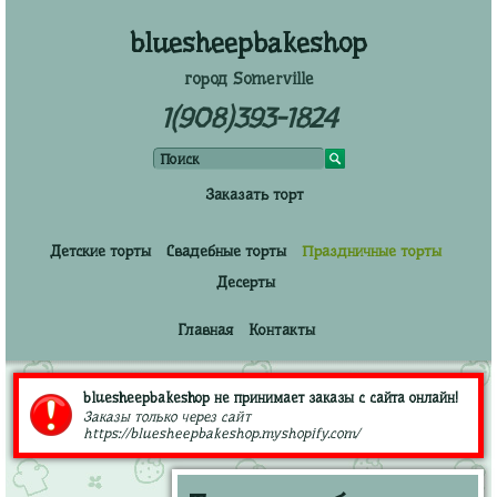
bluesheepbakeshop
город Somerville
1(908)393-1824
Заказать торт
Детские торты
Свадебные торты
Праздничные торты
Десерты
Главная
Контакты
bluesheepbakeshop не принимает заказы с сайта онлайн!
Заказы только через сайт
https://bluesheepbakeshop.myshopify.com/