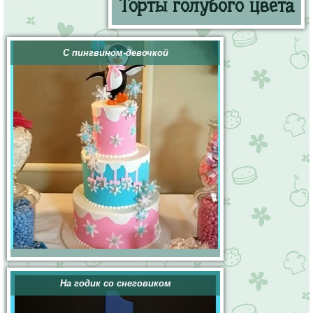
Торты голубого цвета
С пингвином-девочкой
На годик со снеговиком