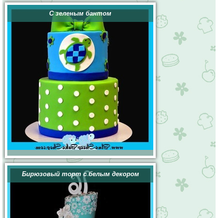
С зеленым бантом
Бирюзовый торт с белым декором