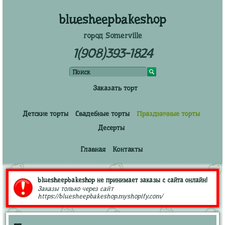
bluesheepbakeshop
город Somerville
1(908)393-1824
Заказать торт
Детские торты
Свадебные торты
Праздничные торты
Десерты
Главная
Контакты
bluesheepbakeshop не принимает заказы с сайта онлайн!
Заказы только через сайт
https://bluesheepbakeshop.myshopify.com/