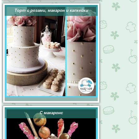
Торт с розами, макарон и капкейки
С макаронс