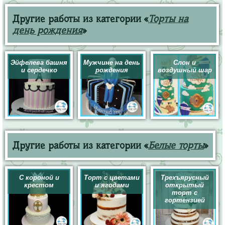
Другие работы из категории «
Торты на
день рождения
»
Эйфелева башня
Мужчине на день
Слон и
и сердечко
рождения
воздушный шар
Другие работы из категории «
Белые торты
»
С короной и
Торт с цветами
Трехъярусный
крестом
и ягодами
открытый
торт с
гортензией