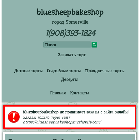
bluesheepbakeshop
город Somerville
1(908)393-1824
Заказать торт
Детские торты
Свадебные торты
Праздничные торты
Десерты
Главная
Контакты
bluesheepbakeshop не принимает заказы с сайта онлайн!
Заказы только через сайт
https://bluesheepbakeshop.myshopify.com/