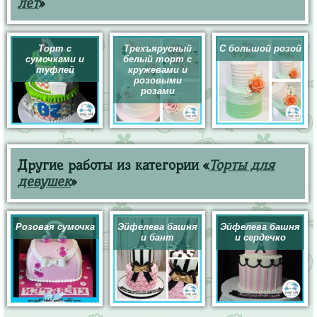
лет
»
Торт с
Трехъярусный
С большой розой
сумочками и
белый торт с
туфлей
кружевами и
розовыми
розами
Другие работы из категории «
Торты для
девушек
»
Розовая сумочка
Эйфелева башня
Эйфелева башня
и бант
и сердечко