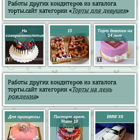
Работы других кондитеров из каталога
торты.сайт категории «
Торты для девушек
»
На
15
Торт девочке на
совершеннолетие
14 лет
Работы других кондитеров из каталога
торты.сайт категории «
Торты на день
рождения
»
Для принцессы
Паспорт врет.
BMW X6
Маме 18