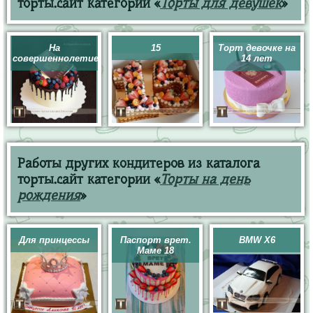
торты.сайт категории «
Торты для девушек
»
На
15
Торт девочке на
совершеннолетие
14 лет
Работы других кондитеров из каталога
торты.сайт категории «
Торты на день
рождения
»
Для принцессы
Паспорт врет.
BMW X6
Маме 18