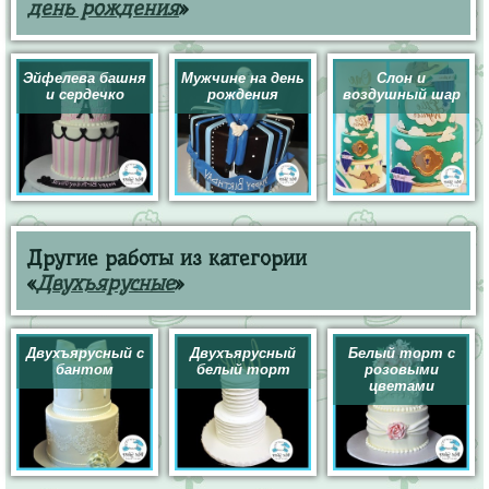
день рождения
»
Эйфелева башня
Мужчине на день
Слон и
и сердечко
рождения
воздушный шар
Другие работы из категории
«
Двухъярусные
»
Двухъярусный с
Двухъярусный
Белый торт с
бантом
белый торт
розовыми
цветами