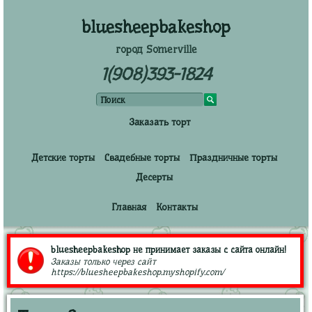
bluesheepbakeshop
город Somerville
1(908)393-1824
Заказать торт
Детские торты
Свадебные торты
Праздничные торты
Десерты
Главная
Контакты
bluesheepbakeshop не принимает заказы с сайта онлайн!
Заказы только через сайт
https://bluesheepbakeshop.myshopify.com/