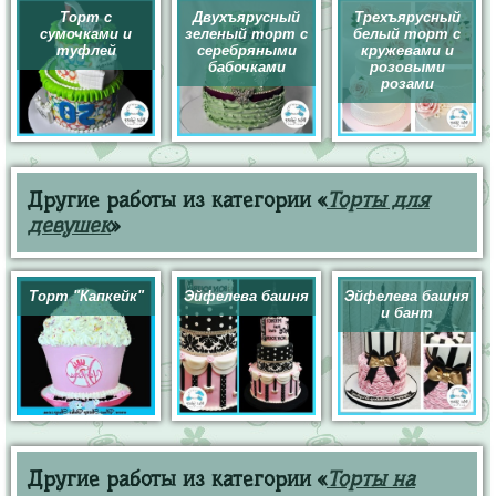
Торт с
Двухъярусный
Трехъярусный
сумочками и
зеленый торт с
белый торт с
туфлей
серебряными
кружевами и
бабочками
розовыми
розами
Другие работы из категории «
Торты для
девушек
»
Торт "Капкейк"
Эйфелева башня
Эйфелева башня
и бант
Другие работы из категории «
Торты на