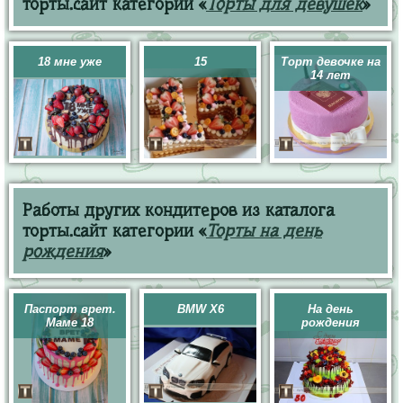
торты.сайт категории «
Торты для девушек
»
18 мне уже
15
Торт девочке на
14 лет
Работы других кондитеров из каталога
торты.сайт категории «
Торты на день
рождения
»
Паспорт врет.
BMW X6
На день
Маме 18
рождения