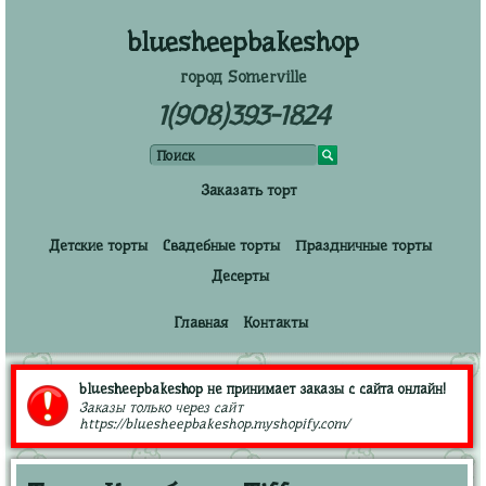
bluesheepbakeshop
город Somerville
1(908)393-1824
Заказать торт
Детские торты
Свадебные торты
Праздничные торты
Десерты
Главная
Контакты
bluesheepbakeshop не принимает заказы с сайта онлайн!
Заказы только через сайт
https://bluesheepbakeshop.myshopify.com/