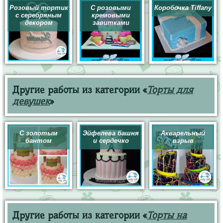
Розовый тортик
С розовыми
Коробочка Tiffany
с серебряным
кремовыми
декором
завитками
Другие работы из категории «
Торты для
девушек
»
С золотым
Эйфелева башня
Акварельный
бантом
и сердечко
взрыв
Другие работы из категории «
Торты на