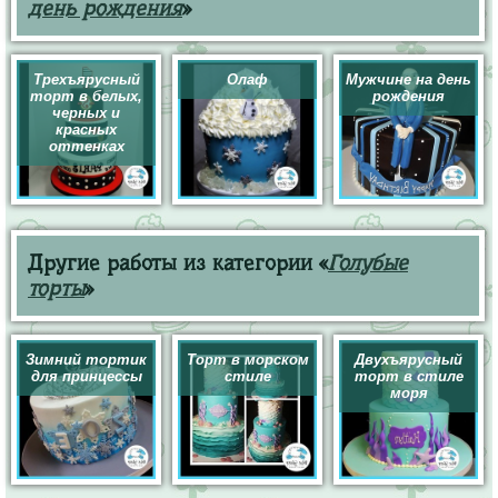
день рождения
»
Трехъярусный
Олаф
Мужчине на день
торт в белых,
рождения
черных и
красных
оттенках
Другие работы из категории «
Голубые
торты
»
Зимний тортик
Торт в морском
Двухъярусный
для принцессы
стиле
торт в стиле
моря