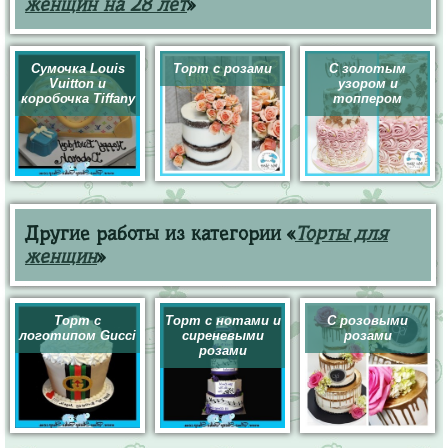
женщин на 28 лет
»
Сумочка Louis
Торт с розами
С золотым
Vuitton и
узором и
коробочка Tiffany
топпером
Другие работы из категории «
Торты для
женщин
»
Торт с
Торт с нотами и
С розовыми
логотипом Gucci
сиреневыми
розами
розами