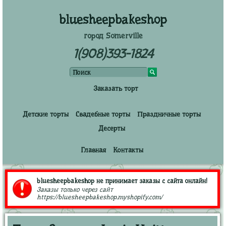
bluesheepbakeshop
город Somerville
1(908)393-1824
Заказать торт
Детские торты
Свадебные торты
Праздничные торты
Десерты
Главная
Контакты
bluesheepbakeshop не принимает заказы с сайта онлайн!
Заказы только через сайт
https://bluesheepbakeshop.myshopify.com/