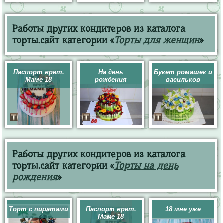
Работы других кондитеров из каталога
торты.сайт категории «
Торты для женщин
»
Паспорт врет.
На день
Букет ромашек и
Маме 18
рождения
васильков
Работы других кондитеров из каталога
торты.сайт категории «
Торты на день
рождения
»
Торт с пиратами
Паспорт врет.
18 мне уже
Маме 18