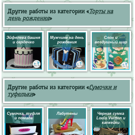
Другие работы из категории «
Торты на
день рождения
»
Эйфелева башня
Мужчине на день
Слон и
и сердечко
рождения
воздушный шар
Другие работы из категории «
Сумочки и
туфельки
»
Сумочка, туфля
Лабутены
Черная сумка
и помада
Louis Vuitton и
капкейки