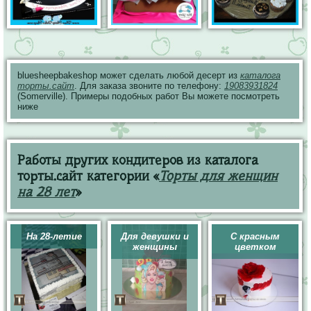
bluesheepbakeshop может сделать любой десерт из
каталога
торты.сайт
. Для заказа звоните по телефону:
19083931824
(Somerville). Примеры подобных работ Вы можете посмотреть
ниже
Работы других кондитеров из каталога
торты.сайт категории «
Торты для женщин
на 28 лет
»
На 28-летие
Для девушки и
С красным
женщины
цветком