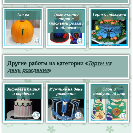
Тыква
Темно-синий
Торт с тыквами
торт с
красными розами
и яблоком
Другие работы из категории «
Торты на
день рождения
»
Эйфелева башня
Мужчине на день
Слон и
и сердечко
рождения
воздушный шар