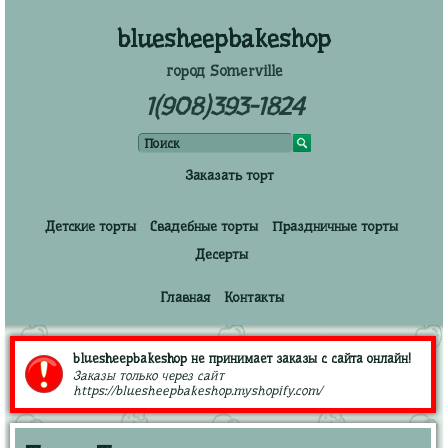
bluesheepbakeshop
город Somerville
1(908)393-1824
Заказать торт
Детские торты
Свадебные торты
Праздничные торты
Десерты
Главная
Контакты
bluesheepbakeshop не принимает заказы с сайта онлайн!
Заказы только через сайт
https://bluesheepbakeshop.myshopify.com/