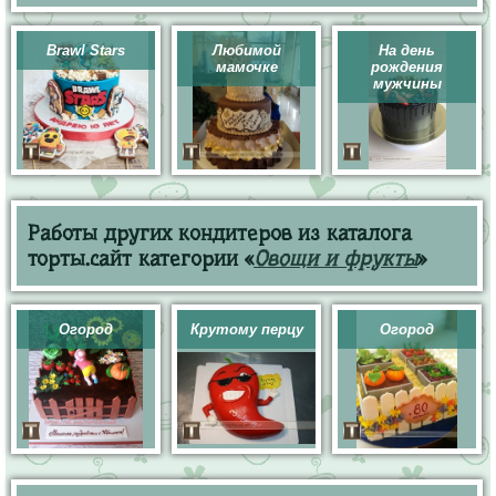
Brawl Stars
Любимой
На день
мамочке
рождения
мужчины
Работы других кондитеров из каталога
торты.сайт категории «
Овощи и фрукты
»
Огород
Крутому перцу
Огород