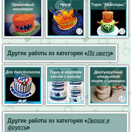
Оранжевый
Нерф
Торт "Монстры"
монстрик
Другие работы из категории «
По цвету
»
Для бейсболиста
Торт в морском
Двухъярусный
стиле с китом
открытый
торт с цветами
Другие работы из категории «
Овощи и
фрукты
»